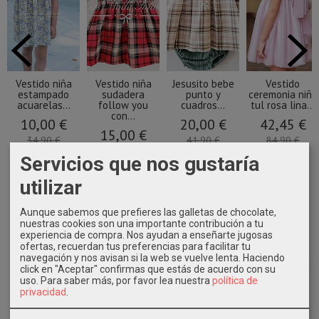
Vestido niña
Vestido niña
Jesusito bebe
Vestido
estampado
sudadera
punto y
ceremonia niña
acuarelas...
follow you
cuadros...
tul rosa lina...
con...
10,00 €
20,00 €
42,45 €
15,00 €
34,90 €
41,90 €
84,90 €
32,90 €
Servicios que nos gustaría
utilizar
Aunque sabemos que prefieres las galletas de chocolate,
nuestras cookies son una importante contribución a tu
experiencia de compra. Nos ayudan a enseñarte jugosas
ofertas, recuerdan tus preferencias para facilitar tu
navegación y nos avisan si la web se vuelve lenta. Haciendo
click en "Aceptar" confirmas que estás de acuerdo con su
uso.
Para saber más, por favor lea nuestra
política de
privacidad
.