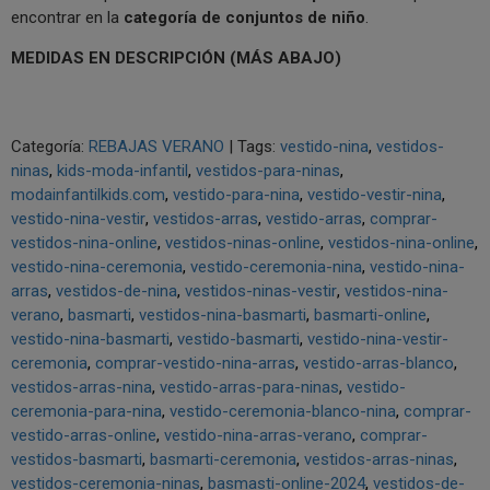
encontrar en la
categoría de conjuntos de niño
.
MEDIDAS EN DESCRIPCIÓN (MÁS ABAJO)
Categoría:
REBAJAS VERANO
|
Tags:
vestido-nina
vestidos-
ninas
kids-moda-infantil
vestidos-para-ninas
modainfantilkids.com
vestido-para-nina
vestido-vestir-nina
vestido-nina-vestir
vestidos-arras
vestido-arras
comprar-
vestidos-nina-online
vestidos-ninas-online
vestidos-nina-online
vestido-nina-ceremonia
vestido-ceremonia-nina
vestido-nina-
arras
vestidos-de-nina
vestidos-ninas-vestir
vestidos-nina-
verano
basmarti
vestidos-nina-basmarti
basmarti-online
vestido-nina-basmarti
vestido-basmarti
vestido-nina-vestir-
ceremonia
comprar-vestido-nina-arras
vestido-arras-blanco
vestidos-arras-nina
vestido-arras-para-ninas
vestido-
ceremonia-para-nina
vestido-ceremonia-blanco-nina
comprar-
vestido-arras-online
vestido-nina-arras-verano
comprar-
vestidos-basmarti
basmarti-ceremonia
vestidos-arras-ninas
vestidos-ceremonia-ninas
basmasti-online-2024
vestidos-de-