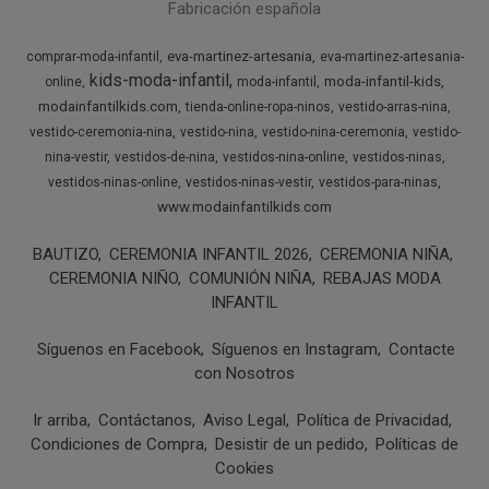
Fabricación española
eva-martinez-artesania
comprar-moda-infantil
eva-martinez-artesania-
kids-moda-infantil
moda-infantil-kids
online
moda-infantil
modainfantilkids.com
tienda-online-ropa-ninos
vestido-arras-nina
vestido-ceremonia-nina
vestido-nina
vestido-nina-ceremonia
vestido-
nina-vestir
vestidos-de-nina
vestidos-nina-online
vestidos-ninas
vestidos-ninas-online
vestidos-ninas-vestir
vestidos-para-ninas
www.modainfantilkids.com
BAUTIZO
CEREMONIA INFANTIL 2026
CEREMONIA NIÑA
CEREMONIA NIÑO
COMUNIÓN NIÑA
REBAJAS MODA
INFANTIL
Síguenos en Facebook
Síguenos en Instagram
Contacte
con Nosotros
Ir arriba
Contáctanos
Aviso Legal
Política de Privacidad
Condiciones de Compra
Desistir de un pedido
Políticas de
Cookies