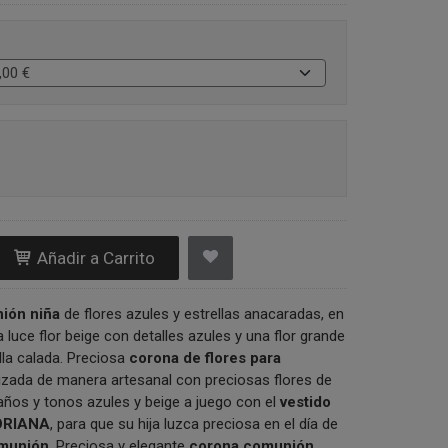
Añadir a Carrito
ión niña
de flores azules y estrellas anacaradas, en
a luce flor beige con detalles azules y una flor grande
lla calada. Preciosa
corona de flores para
lizada de manera artesanal con preciosas flores de
años y tonos azules y beige a juego con el
vestido
ORIANA
, para que su hija luzca preciosa en el día de
omunión
. Preciosa y elegante
corona comunión