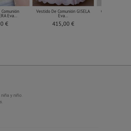
 Comunión
Vestido De Comunión GISELA
Cancán comunió
A Eva...
Eva...
Martíne
90 €
415,00 €
48,9
niña y niño.
s.