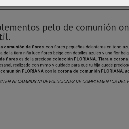
PCIÓN
COSTES DE ENVÍO
COMENTARIOS
lementos pelo de comunión on
il.
ña comunión de flores
, con flores pequeñas delanteras en tono azu
a de la tiara niña luce flores beige con detalles azules y una flor bei
de flores
es de la preciosa
colección FLORIANA.
Tiara o coron
esanal, realizado con mimo y cuidado para que tu hija quede preci
e comunión FLORIANA
con la
corona de comunión FLORIANA
, ¡
MITEN NI CAMBIOS NI DEVOLUCIONES DE COMPLEMENTOS DEL 