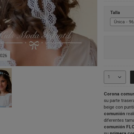
Talla
026
Corona comun
su parte traser
beige con punti
comunión
rea
diferentes tam
comunión FL
su
primera c