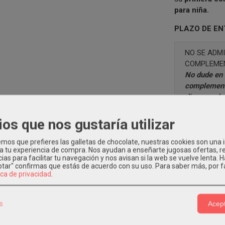
para niña.
PLAZO DE EN
NO SE ADMI
COMPLEMEN
No dude en 
complement
disponer de
pre venta o
nuestro
Wha
ios que nos gustaría utilizar
info@modain
os que prefieres las galletas de chocolate, nuestras cookies son una
 a tu experiencia de compra. Nos ayudan a enseñarte jugosas ofertas, 
ias para facilitar tu navegación y nos avisan si la web se vuelve lenta. 
eptar" confirmas que estás de acuerdo con su uso.
Para saber más, por f
PLEMENTOS PELO NIÑA
|
Tags:
nina
vestido
arras
eva-martinez-ar
ica de privacidad
.
ion
complementos-pelo-comunion
coronas
tocados
coronas-de
a
vestido-de-comunion-floriana
floriana
vestidos-de-comunion-eva
s
Acept