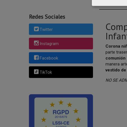
DESCRI
Redes Sociales
Comp
Twitter
Infant
Instagram
Corona ni
parte traser
comunión 
Facebook
manera art
vestido d
TikTok
NO SE AD