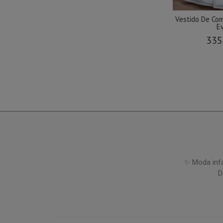
Vestido De Co
Ev
335
✨ Moda infa
D