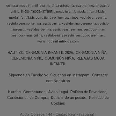
eva-martinez-artesania
comprar-moda-infantil
eva-martinez-artesania-
kids-moda-infantil
moda-infantil-kids
online
moda-infantil
modainfantilkids.com
tienda-online-ropa-ninos
vestido-arras-nina
vestido-ceremonia-nina
vestido-nina
vestido-nina-ceremonia
vestido-
nina-vestir
vestidos-de-nina
vestidos-nina-online
vestidos-ninas
vestidos-ninas-online
vestidos-ninas-vestir
vestidos-para-ninas
www.modainfantilkids.com
BAUTIZO
CEREMONIA INFANTIL 2026
CEREMONIA NIÑA
CEREMONIA NIÑO
COMUNIÓN NIÑA
REBAJAS MODA
INFANTIL
Síguenos en Facebook
Síguenos en Instagram
Contacte
con Nosotros
Ir arriba
Contáctanos
Aviso Legal
Política de Privacidad
Condiciones de Compra
Desistir de un pedido
Políticas de
Cookies
Apdo. Correos 144 - Ciudad Real - (España) |