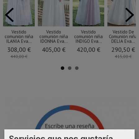
Vestido
Vestido
Vestido
Vestido De
comunión niña
comunión niña
comunión niña
Comunión niña
ILANIA Eva...
IDONNA Eva...
INDIGO Eva...
DELIA Eva...
308,00 €
405,00 €
420,00 €
290,50 €
440,00 €
415,00 €
Servicios que nos gustaría