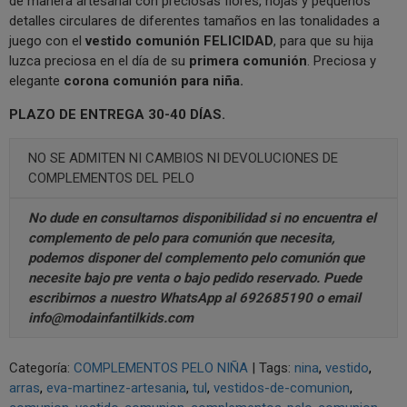
de manera artesanal con preciosas flores, hojas y pequeños
detalles circulares de diferentes tamaños en las tonalidades a
juego con el
vestido comunión FELICIDAD
, para que su hija
luzca preciosa en el día de su
primera comunión
. Preciosa y
elegante
corona comunión para niña.
PLAZO DE ENTREGA 30-40 DÍAS.
NO SE ADMITEN NI CAMBIOS NI DEVOLUCIONES DE
COMPLEMENTOS DEL PELO
No dude en consultarnos disponibilidad si no encuentra el
complemento de pelo para comunión que necesita,
podemos disponer del complemento pelo comunión que
necesite bajo pre venta o bajo pedido reservado. Puede
escribirnos a nuestro
WhatsApp al 692685190
o email
info@modainfantilkids.com
Categoría:
COMPLEMENTOS PELO NIÑA
|
Tags:
nina
vestido
arras
eva-martinez-artesania
tul
vestidos-de-comunion