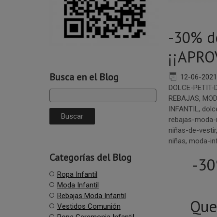
-30% d
¡¡APRO
Busca en el Blog
12-06-2021
DOLCE-PETIT-
REBAJAS
,
MOD
INFANTIL
,
dolc
rebajas-moda-i
niñas-de-vestir
niñas
,
moda-inf
Categorías del Blog
-3
Ropa Infantil
Moda Infantil
Rebajas Moda Infantil
Que
Vestidos Comunión
Ropa Ceremonia Infantil