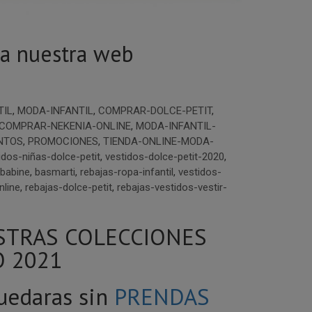
da nuestra web
TIL
,
MODA-INFANTIL
,
COMPRAR-DOLCE-PETIT
,
COMPRAR-NEKENIA-ONLINE
,
MODA-INFANTIL-
NTOS
,
PROMOCIONES
,
TIENDA-ONLINE-MODA-
idos-niñas-dolce-petit
,
vestidos-dolce-petit-2020
,
babine
,
basmarti
,
rebajas-ropa-infantil
,
vestidos-
nline
,
rebajas-dolce-petit
,
rebajas-vestidos-vestir-
STRAS COLECCIONES
 2021
quedaras sin
PRENDAS