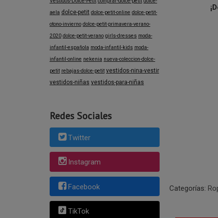
Vestidos-Dolce-Petit
comprar-dolce-petit
dolce-
¡D
dolce-petit
aela
dolce-petit-online
dolce-petit-
otono-invierno
dolce-petit-primavera-verano-
2020
dolce-petit-verano
girls-dresses
moda-
infantil-española
moda-infantil-kids
moda-
infantil-online
nekenia
nueva-coleccion-dolce-
vestidos-nina-vestir
petit
rebajas-dolce-petit
vestidos-niñas
vestidos-para-niñas
Redes Sociales
Twitter
Instagram
Facebook
Categorías:
Rop
TikTok