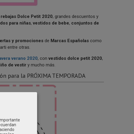
e
rebajas Dolce Petit 2020
, grandes descuentos y
idos para niñas
,
vestidos de bebe
,
conjuntos de
fertas y promociones
de
Marcas Españolas
como
rti entre otras.
avera verano 2020
, con
vestidos dolce petit 2020
,
iño de vestir
y mucho más.
Cupón para la PRÓXIMA TEMPORADA
 importante
recuerdan
Haciendo