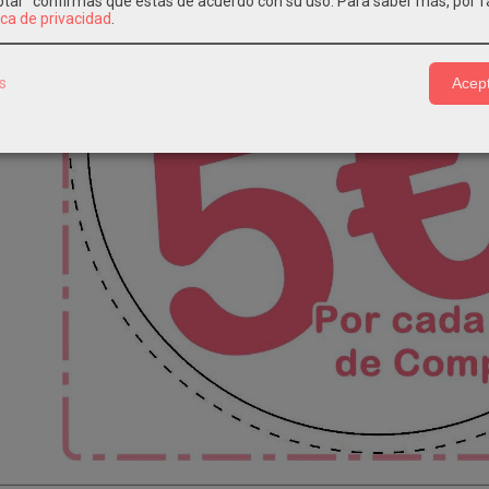
eptar" confirmas que estás de acuerdo con su uso.
Para saber más, por f
ica de privacidad
.
s
Acept