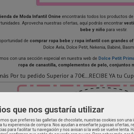
ienda de Moda Infantil Onine
encontrarás todos los productos d
tunidades. Aprovecha nuestras ofertas, aquí podrás encontrar
vest
bebe y niño
para vestir.
 oportunidad de
comprar ropa bebe
y
ropa infantil con grandes o
Dolce Aela, Dolce Petit, Nekenia, Babiné, Basma
os con una sección especial en nuestra web de
Dolce Petit Prim
ropa de canastilla, complementos de pelo, conjuntos n
ás Por tu pedido Superior a 70€...RECIBE YA tu 
ios que nos gustaría utilizar
os que prefieres las galletas de chocolate, nuestras cookies son una
 a tu experiencia de compra. Nos ayudan a enseñarte jugosas ofertas, 
ias para facilitar tu navegación y nos avisan si la web se vuelve lenta. 