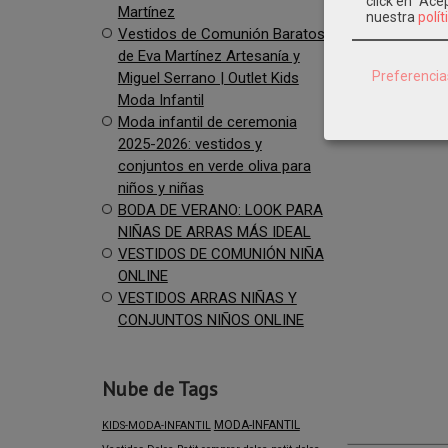
click en "Ac
Martínez
nuestra
polít
Vestidos de Comunión Baratos
de Eva Martínez Artesanía y
Preferencia
Miguel Serrano | Outlet Kids
Moda Infantil
Moda infantil de ceremonia
2025-2026: vestidos y
conjuntos en verde oliva para
niños y niñas
BODA DE VERANO: LOOK PARA
NIÑAS DE ARRAS MÁS IDEAL
VESTIDOS DE COMUNIÓN NIÑA
ONLINE
VESTIDOS ARRAS NIÑAS Y
CONJUNTOS NIÑOS ONLINE
Nube de Tags
MODA-INFANTIL
KIDS-MODA-INFANTIL