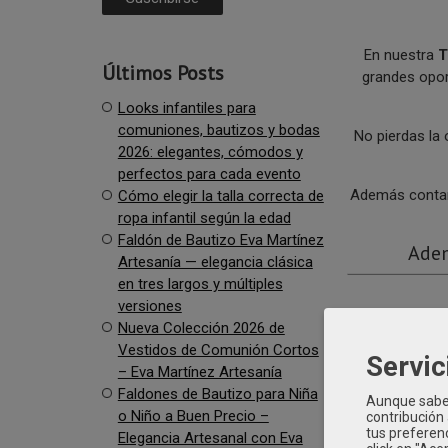
En nuestra
T
Últimos Posts
grandes opor
Looks infantiles para
comuniones, bautizos y bodas
No pierdas la
2026: elegantes, cómodos y
perfectos para cada evento
Además contam
Cómo elegir la talla correcta de
ropa infantil según la edad
Faldón de Bautizo Eva Martínez
Adem
Artesanía — elegancia clásica
en tres largos y múltiples
versiones
Nueva Colección 2026 de
Vestidos de Comunión Cortos
Servic
– Eva Martínez Artesanía
Faldones de Bautizo para Niña
Aunque sabem
o Niño a Buen Precio –
contribución
tus preferenc
Elegancia Artesanal con Eva