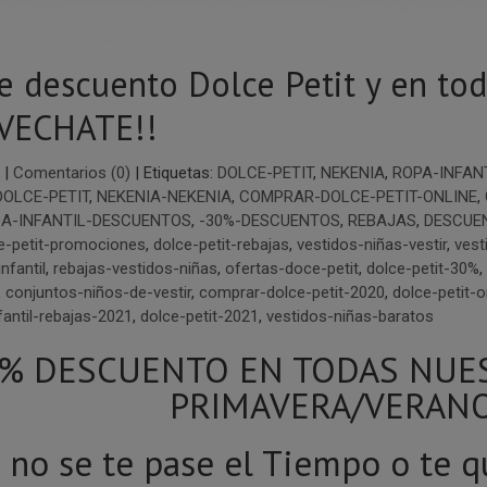
e descuento Dolce Petit y en to
VECHATE!!
|
Comentarios (0)
|
Etiquetas:
DOLCE-PETIT
,
NEKENIA
,
ROPA-INFAN
DOLCE-PETIT
,
NEKENIA-NEKENIA
,
COMPRAR-DOLCE-PETIT-ONLINE
,
A-INFANTIL-DESCUENTOS
,
-30%-DESCUENTOS
,
REBAJAS
,
DESCUE
e-petit-promociones
,
dolce-petit-rebajas
,
vestidos-niñas-vestir
,
vest
nfantil
,
rebajas-vestidos-niñas
,
ofertas-doce-petit
,
dolce-petit-30%
,
,
conjuntos-niños-de-vestir
,
comprar-dolce-petit-2020
,
dolce-petit-o
antil-rebajas-2021
,
dolce-petit-2021
,
vestidos-niñas-baratos
0% DESCUENTO EN TODAS NUE
PRIMAVERA/VERANO
 no se te pase el Tiempo o te 