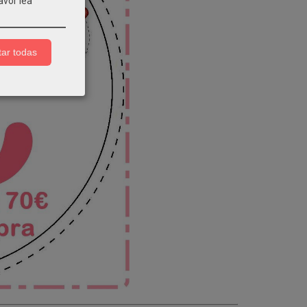
avor lea
ar todas