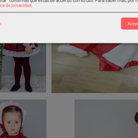
eptar" confirmas que estás de acuerdo con su uso.
Para saber más, por f
ica de privacidad
.
s
Acept