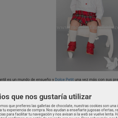
antil es un mundo de ensueño y
Dolce Petit
una vez más con sus pre
 otra dimensión... a otro mundo. Vestidos, conjuntos, abrigos lleno
esos cuadros escoceses que nunca pasan de moda, y es que
Dolce P
ios que nos gustaría utilizar
triunfando!!.
os que prefieres las galletas de chocolate, nuestras cookies son una
 a tu experiencia de compra. Nos ayudan a enseñarte jugosas ofertas, 
ias para facilitar tu navegación y nos avisan si la web se vuelve lenta. 