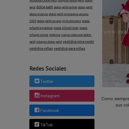
Vestidos-Dolce-Petit
comprar-dolce-petit
dolce-
dolce-petit
aela
dolce-petit-online
dolce-petit-
otono-invierno
dolce-petit-primavera-verano-
2020
dolce-petit-verano
girls-dresses
moda-
infantil-española
moda-infantil-kids
moda-
infantil-online
nekenia
nueva-coleccion-dolce-
vestidos-nina-vestir
petit
rebajas-dolce-petit
vestidos-niñas
vestidos-para-niñas
Redes Sociales
Twitter
Instagram
Como siempre 
sus co
Facebook
TikTok