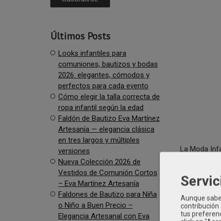
Últimos Posts
Looks infantiles para
comuniones, bautizos y bodas
2026: elegantes, cómodos y
perfectos para cada evento
Cómo elegir la talla correcta de
ropa infantil según la edad
Faldón de Bautizo Eva Martínez
Artesanía — elegancia clásica
en tres largos y múltiples
La Moda Inf
versiones
transladan a
Nueva Colección 2026 de
volviendo a 
Vestidos de Comunión Cortos
Servic
– Eva Martínez Artesanía
Faldones de Bautizo para Niña
Aunque sabem
o Niño a Buen Precio –
contribución
tus preferenc
Elegancia Artesanal con Eva