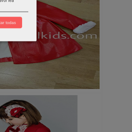
avor lea
ar todas