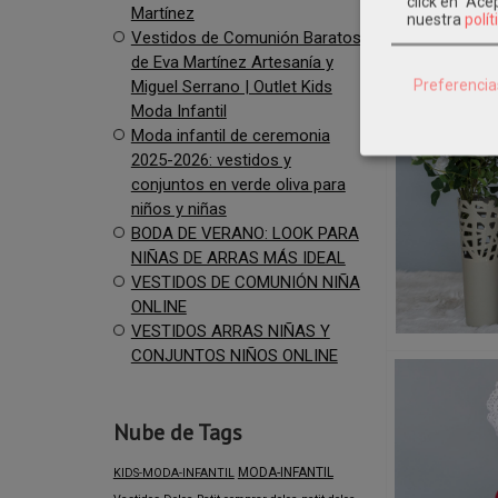
click en "Ac
Martínez
nuestra
polít
Vestidos de Comunión Baratos
de Eva Martínez Artesanía y
Preferencia
Miguel Serrano | Outlet Kids
Moda Infantil
Moda infantil de ceremonia
2025-2026: vestidos y
conjuntos en verde oliva para
niños y niñas
BODA DE VERANO: LOOK PARA
NIÑAS DE ARRAS MÁS IDEAL
VESTIDOS DE COMUNIÓN NIÑA
ONLINE
VESTIDOS ARRAS NIÑAS Y
CONJUNTOS NIÑOS ONLINE
Nube de Tags
MODA-INFANTIL
KIDS-MODA-INFANTIL