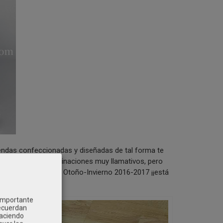
ndas confeccionadas y diseñadas de tal forma te
s de color con combinaciones muy llamativos, pero
etit
esta Colección Otoño-Invierno 2016-2017 ¡¡está
 importante
recuerdan
Haciendo