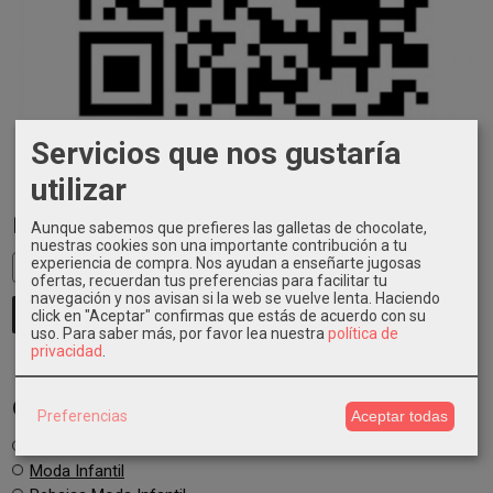
Servicios que nos gustaría
utilizar
Busca en el Blog
Aunque sabemos que prefieres las galletas de chocolate,
nuestras cookies son una importante contribución a tu
experiencia de compra. Nos ayudan a enseñarte jugosas
ofertas, recuerdan tus preferencias para facilitar tu
navegación y nos avisan si la web se vuelve lenta. Haciendo
click en "Aceptar" confirmas que estás de acuerdo con su
uso.
Para saber más, por favor lea nuestra
política de
privacidad
.
Categorías del Blog
Preferencias
Aceptar todas
Ropa Infantil
Moda Infantil