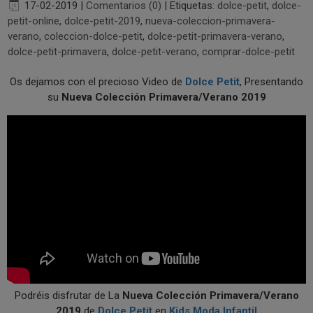
17-02-2019
|
Comentarios (0)
|
Etiquetas:
dolce-petit
,
dolce-
petit-online
,
dolce-petit-2019
,
nueva-coleccion-primavera-
verano
,
coleccion-dolce-petit
,
dolce-petit-primavera-verano
,
dolce-petit-primavera
,
dolce-petit-verano
,
comprar-dolce-petit
Os dejamos con el precioso Video de
Dolce Petit
, Presentando
su
Nueva Colección Primavera/Verano 2019
Podréis disfrutar de La
Nueva Colección Primavera/Verano
2019
de
Dolce Petit
en
Kids Moda Infantil