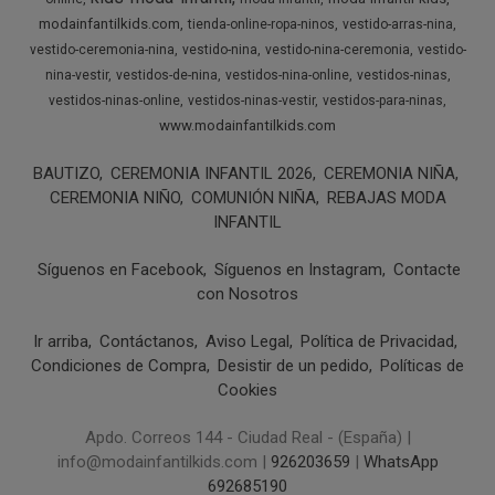
modainfantilkids.com
tienda-online-ropa-ninos
vestido-arras-nina
vestido-ceremonia-nina
vestido-nina
vestido-nina-ceremonia
vestido-
nina-vestir
vestidos-de-nina
vestidos-nina-online
vestidos-ninas
vestidos-ninas-online
vestidos-ninas-vestir
vestidos-para-ninas
www.modainfantilkids.com
BAUTIZO
CEREMONIA INFANTIL 2026
CEREMONIA NIÑA
CEREMONIA NIÑO
COMUNIÓN NIÑA
REBAJAS MODA
INFANTIL
Síguenos en Facebook
Síguenos en Instagram
Contacte
con Nosotros
Ir arriba
Contáctanos
Aviso Legal
Política de Privacidad
Condiciones de Compra
Desistir de un pedido
Políticas de
Cookies
Apdo. Correos 144 - Ciudad Real - (España) |
info@modainfantilkids.com |
926203659
|
WhatsApp
692685190