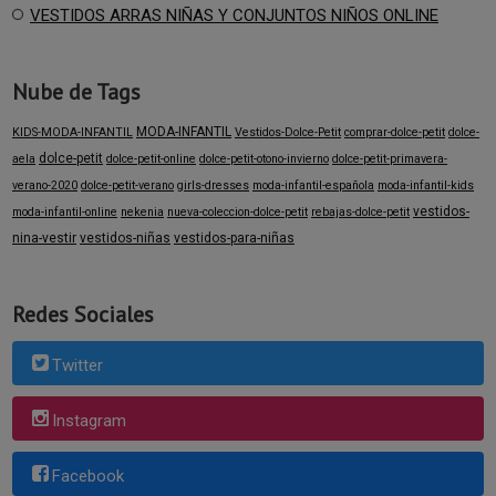
VESTIDOS ARRAS NIÑAS Y CONJUNTOS NIÑOS ONLINE
Nube de Tags
MODA-INFANTIL
KIDS-MODA-INFANTIL
Vestidos-Dolce-Petit
comprar-dolce-petit
dolce-
dolce-petit
aela
dolce-petit-online
dolce-petit-otono-invierno
dolce-petit-primavera-
verano-2020
dolce-petit-verano
girls-dresses
moda-infantil-española
moda-infantil-kids
vestidos-
moda-infantil-online
nekenia
nueva-coleccion-dolce-petit
rebajas-dolce-petit
nina-vestir
vestidos-niñas
vestidos-para-niñas
Redes Sociales
Twitter
Instagram
Facebook