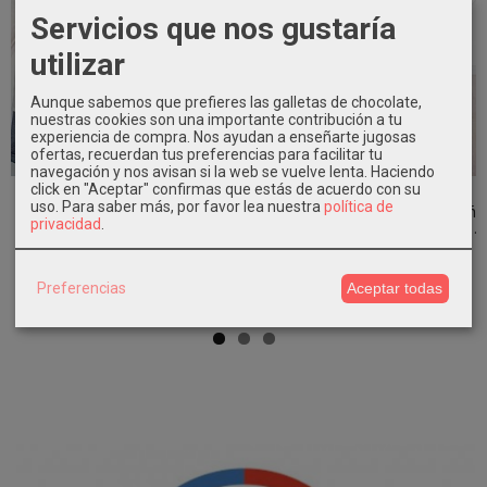
Servicios que nos gustaría
utilizar
Aunque sabemos que prefieres las galletas de chocolate,
nuestras cookies son una importante contribución a tu
experiencia de compra. Nos ayudan a enseñarte jugosas
ofertas, recuerdan tus preferencias para facilitar tu
navegación y nos avisan si la web se vuelve lenta. Haciendo
click en "Aceptar" confirmas que estás de acuerdo con su
Conjunto niño
Lazo tul de
Conjunto niño
Conjunto
uso.
Para saber más, por favor lea nuestra
política de
vestir camisa
niña rosa
camisa
ceremonia niño
privacidad
.
beige...
empolvado...
estrellas con...
camisa lino...
15,72 €
12,90 €
16,45 €
29,95 €
44,90 €
32,90 €
59,90 €
Preferencias
Aceptar todas