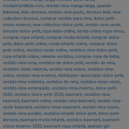
modainfantilkids.com
vestido-nina-manga-larga
spanish-
kidswear
kids-dresses
vestido-nina-punto
dresses-kids
new-
collection-dresses
comprar-vestido-para-nina
dolce-petit-
otono-invierno
new-collection-dolce-petit
vestido-nina-vestir
dresses-dolce-petit
ropa-bebe-online
tienda-online-ropa-ninos
comprar-ropa-infantil
comprar-moda-infantil
comprar-dolce-
petit
dolce-petit-online
moda-infantil-online
comprar-dolce-
petit-online
vestidos-ninas-online
vestidos-nina-dolce-petit
ropa-infantil-online
nekenia-vestidos
comprar-ropa-de-bebe
vestido-nina-rosa
vestidos-de-dolce-petit
vestido-de-nina
vestidos-ninas-nekenia
vestido-nina-evase
vestidos-nina-
online
vestido-nina-invierno
distribuidor-autorizado-dolce-petit
vestido-nina-volantes
vestidos-de-nina
vestidos-ninas-vestir
vestido-nina-estampado
vestidos-nina-invierno
dolce-petit-
2020
vestidos-dolce-petit-2020
basmarti
vestidos-nina-
basmarti
basmarti-online
vestido-nina-basmarti
vestido-nina-
vestir-basmarti
vestidos-ninas-basmarti
vestido-nina-otono
vestido-nina-ponible
vestidos-infantil-dolce-petit
dolce-petit-
dresses
basmarti-moda-infantil
vestidos-basmarti
basmarti-
otono-invierno-2020
basmarti-ropa-infantil
spanish-girl-