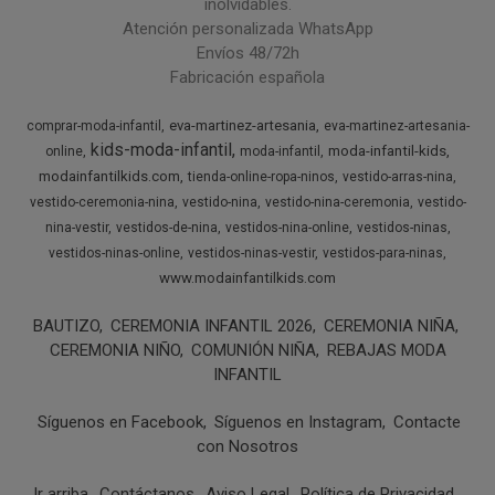
inolvidables.
Atención personalizada WhatsApp
Envíos 48/72h
Fabricación española
eva-martinez-artesania
comprar-moda-infantil
eva-martinez-artesania-
kids-moda-infantil
moda-infantil-kids
online
moda-infantil
modainfantilkids.com
tienda-online-ropa-ninos
vestido-arras-nina
vestido-ceremonia-nina
vestido-nina
vestido-nina-ceremonia
vestido-
nina-vestir
vestidos-de-nina
vestidos-nina-online
vestidos-ninas
vestidos-ninas-online
vestidos-ninas-vestir
vestidos-para-ninas
www.modainfantilkids.com
BAUTIZO
CEREMONIA INFANTIL 2026
CEREMONIA NIÑA
CEREMONIA NIÑO
COMUNIÓN NIÑA
REBAJAS MODA
INFANTIL
Síguenos en Facebook
Síguenos en Instagram
Contacte
con Nosotros
Ir arriba
Contáctanos
Aviso Legal
Política de Privacidad