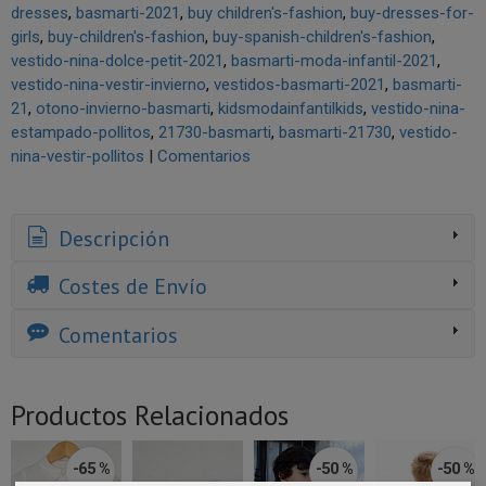
dresses
basmarti-2021
buy children's-fashion
buy-dresses-for-
girls
buy-children's-fashion
buy-spanish-children's-fashion
vestido-nina-dolce-petit-2021
basmarti-moda-infantil-2021
vestido-nina-vestir-invierno
vestidos-basmarti-2021
basmarti-
21
otono-invierno-basmarti
kidsmodainfantilkids
vestido-nina-
estampado-pollitos
21730-basmarti
basmarti-21730
vestido-
nina-vestir-pollitos
|
Comentarios
Descripción
Costes de Envío
Comentarios
Productos Relacionados
-65 %
-50 %
-50 %