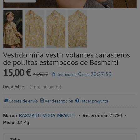
Vestido niña vestir volantes canasteros
de pollitos estampados de Basmartí
15,00 €
0
20:27:52
46,90 €
Termina en:
días
Disponible
-
(Imp. Incluidos)
Costes de envío
Ver descripción
Hacer pregunta
Marca
:
BASMARTI MODA INFANTIL
•
Referencia
:
21730
•
Peso
:
0,4 Kg