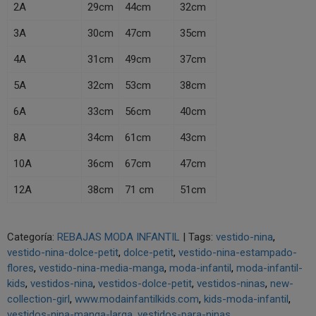
2A
29cm
44cm
32cm
3A
30cm
47cm
35cm
4A
31cm
49cm
37cm
5A
32cm
53cm
38cm
6A
33cm
56cm
40cm
8A
34cm
61cm
43cm
10A
36cm
67cm
47cm
12A
38cm
71 cm
51cm
Categoría:
REBAJAS MODA INFANTIL
|
Tags:
vestido-nina
vestido-nina-dolce-petit
dolce-petit
vestido-nina-estampado-
flores
vestido-nina-media-manga
moda-infantil
moda-infantil-
kids
vestidos-nina
vestidos-dolce-petit
vestidos-ninas
new-
collection-girl
www.modainfantilkids.com
kids-moda-infantil
vestidos-nina-manga-larga
vestidos-para-ninas