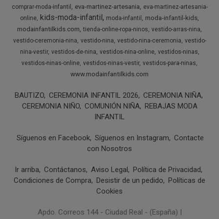
eva-martinez-artesania
comprar-moda-infantil
eva-martinez-artesania-
kids-moda-infantil
moda-infantil-kids
online
moda-infantil
modainfantilkids.com
tienda-online-ropa-ninos
vestido-arras-nina
vestido-ceremonia-nina
vestido-nina
vestido-nina-ceremonia
vestido-
nina-vestir
vestidos-de-nina
vestidos-nina-online
vestidos-ninas
vestidos-ninas-online
vestidos-ninas-vestir
vestidos-para-ninas
www.modainfantilkids.com
BAUTIZO
CEREMONIA INFANTIL 2026
CEREMONIA NIÑA
CEREMONIA NIÑO
COMUNIÓN NIÑA
REBAJAS MODA
INFANTIL
Síguenos en Facebook
Síguenos en Instagram
Contacte
con Nosotros
Ir arriba
Contáctanos
Aviso Legal
Política de Privacidad
Condiciones de Compra
Desistir de un pedido
Políticas de
Cookies
Apdo. Correos 144 - Ciudad Real - (España) |