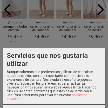
Conjunto
Vestido
Vestido
Vestido
ceremonia bebe
ceremonia niña
ceremonia niña
ceremonia niña
camisa...
de plumeti...
de plumeti...
de media...
36,45 €
74,90 €
74,90 €
75,90 €
72,90 €
Servicios que nos gustaría
utilizar
Aunque sabemos que prefieres las galletas de chocolate,
nuestras cookies son una importante contribución a tu
experiencia de compra. Nos ayudan a enseñarte jugosas
ofertas, recuerdan tus preferencias para facilitar tu
navegación y nos avisan si la web se vuelve lenta. Haciendo
click en "Aceptar" confirmas que estás de acuerdo con su
uso.
Para saber más, por favor lea nuestra
política de
privacidad
.