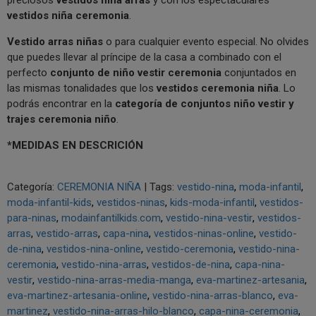
vestidos niña ceremonia
.
V
estido arras niñas
o para cualquier evento especial. No olvides
que puedes llevar al príncipe de la casa a combinado con el
perfecto
conjunto de niño vestir ceremonia
conjuntados en
las mismas tonalidades que los
vestidos ceremonia niña
. Lo
podrás encontrar en la
categoría de conjuntos niño vestir y
trajes ceremonia niño
.
*MEDIDAS EN DESCRICIÓN
Categoría:
CEREMONIA NIÑA
|
Tags:
vestido-nina
moda-infantil
moda-infantil-kids
vestidos-ninas
kids-moda-infantil
vestidos-
para-ninas
modainfantilkids.com
vestido-nina-vestir
vestidos-
arras
vestido-arras
capa-nina
vestidos-ninas-online
vestido-
de-nina
vestidos-nina-online
vestido-ceremonia
vestido-nina-
ceremonia
vestido-nina-arras
vestidos-de-nina
capa-nina-
vestir
vestido-nina-arras-media-manga
eva-martinez-artesania
eva-martinez-artesania-online
vestido-nina-arras-blanco
eva-
martinez
vestido-nina-arras-hilo-blanco
capa-nina-ceremonia