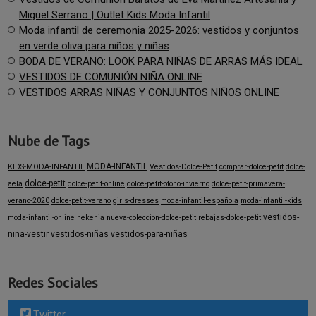
Miguel Serrano | Outlet Kids Moda Infantil
Moda infantil de ceremonia 2025-2026: vestidos y conjuntos
en verde oliva para niños y niñas
BODA DE VERANO: LOOK PARA NIÑAS DE ARRAS MÁS IDEAL
VESTIDOS DE COMUNIÓN NIÑA ONLINE
VESTIDOS ARRAS NIÑAS Y CONJUNTOS NIÑOS ONLINE
Nube de Tags
MODA-INFANTIL
KIDS-MODA-INFANTIL
Vestidos-Dolce-Petit
comprar-dolce-petit
dolce-
dolce-petit
aela
dolce-petit-online
dolce-petit-otono-invierno
dolce-petit-primavera-
verano-2020
dolce-petit-verano
girls-dresses
moda-infantil-española
moda-infantil-kids
vestidos-
moda-infantil-online
nekenia
nueva-coleccion-dolce-petit
rebajas-dolce-petit
nina-vestir
vestidos-niñas
vestidos-para-niñas
Redes Sociales
Twitter