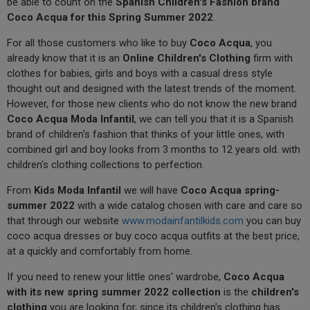
be able to count on the
Spanish Children's Fashion brand
Coco Acqua for this Spring Summer 2022
.
For all those customers who like to buy
Coco Acqua
, you
already know that it is an
Online Children's Clothing
firm with
clothes for babies, girls and boys with a casual dress style
thought out and designed with the latest trends of the moment.
However, for those new clients who do not know the new brand
Coco Acqua Moda Infantil
, we can tell you that it is a Spanish
brand of children's fashion that thinks of your little ones, with
combined girl and boy looks from 3 months to 12 years old. with
children's clothing collections to perfection.
From
Kids Moda Infantil
we will have
Coco Acqua spring-
summer 2022
with a wide catalog chosen with care and care so
that through our website
www.modainfantilkids.com
you can buy
coco acqua dresses or buy coco acqua outfits at the best price,
at a quickly and comfortably from home.
If you need to renew your little ones' wardrobe,
Coco Acqua
with its new spring summer 2022 collection
is the
children's
clothing
you are looking for, since its children's clothing has