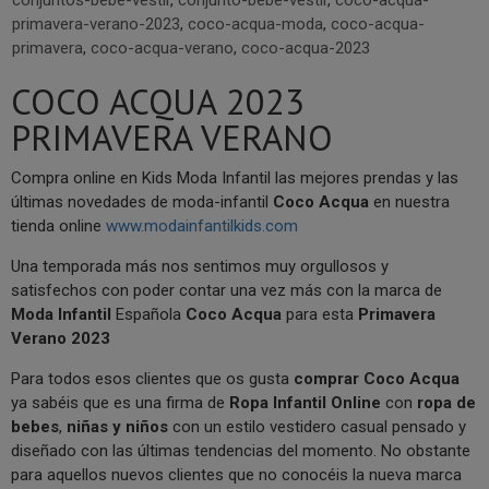
conjuntos-bebe-vestir
,
conjunto-bebe-vestir
,
coco-acqua-
primavera-verano-2023
,
coco-acqua-moda
,
coco-acqua-
primavera
,
coco-acqua-verano
,
coco-acqua-2023
COCO ACQUA 2023
PRIMAVERA VERANO
Compra online en Kids Moda Infantil las mejores prendas y las
últimas novedades de moda-infantil
Coco Acqua
en nuestra
tienda online
www.modainfantilkids.com
Una temporada más nos sentimos muy orgullosos y
satisfechos con poder contar una vez más con la marca de
Moda Infantil
Española
Coco Acqua
para esta
Primavera
Verano 2023
Para todos esos clientes que os gusta
comprar Coco Acqua
ya sabéis que es una firma de
Ropa Infantil Online
con
ropa de
bebes
,
niñas y niños
con un estilo vestidero casual pensado y
diseñado con las últimas tendencias del momento. No obstante
para aquellos nuevos clientes que no conocéis la nueva marca