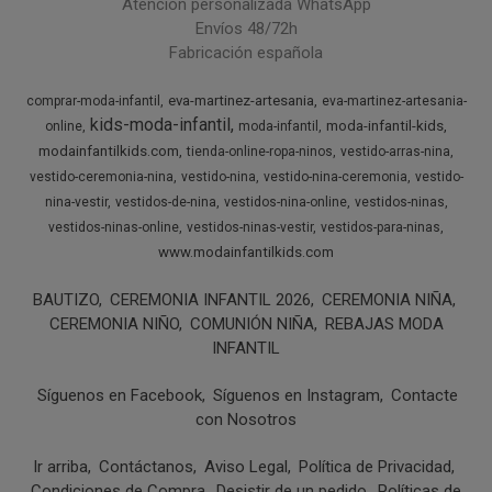
Atención personalizada WhatsApp
Envíos 48/72h
Fabricación española
eva-martinez-artesania
comprar-moda-infantil
eva-martinez-artesania-
kids-moda-infantil
moda-infantil-kids
online
moda-infantil
modainfantilkids.com
tienda-online-ropa-ninos
vestido-arras-nina
vestido-ceremonia-nina
vestido-nina
vestido-nina-ceremonia
vestido-
nina-vestir
vestidos-de-nina
vestidos-nina-online
vestidos-ninas
vestidos-ninas-online
vestidos-ninas-vestir
vestidos-para-ninas
www.modainfantilkids.com
BAUTIZO
CEREMONIA INFANTIL 2026
CEREMONIA NIÑA
CEREMONIA NIÑO
COMUNIÓN NIÑA
REBAJAS MODA
INFANTIL
Síguenos en Facebook
Síguenos en Instagram
Contacte
con Nosotros
Ir arriba
Contáctanos
Aviso Legal
Política de Privacidad
Condiciones de Compra
Desistir de un pedido
Políticas de