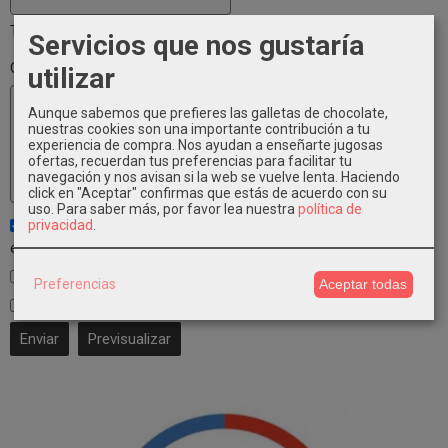
Tu email no será publicado
Servicios que nos gustaría
Comentario
utilizar
Aunque sabemos que prefieres las galletas de chocolate,
nuestras cookies son una importante contribución a tu
experiencia de compra. Nos ayudan a enseñarte jugosas
ofertas, recuerdan tus preferencias para facilitar tu
navegación y nos avisan si la web se vuelve lenta. Haciendo
click en "Aceptar" confirmas que estás de acuerdo con su
uso.
Para saber más, por favor lea nuestra
política de
Notificarme de los próximos comentarios de este artículo vía
privacidad
.
email
Notificarme de los próximos artículos por email
Preferencias
Aceptar todas
He leído y acepto el
Tratamiento de datos
.