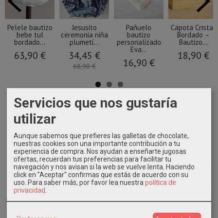
Pelele bautizo
Jesusito
Pañuelo
Capota Cristal
bebe tul
ceremonia niña
bautizo
Bordado –
bordado...
plumeti...
personalizado
Bautizo...
Eva...
63,90 €
34,45 €
18,90 €
16,90 €
68,90 €
Servicios que nos gustaría
utilizar
Aunque sabemos que prefieres las galletas de chocolate,
nuestras cookies son una importante contribución a tu
experiencia de compra. Nos ayudan a enseñarte jugosas
ofertas, recuerdan tus preferencias para facilitar tu
navegación y nos avisan si la web se vuelve lenta. Haciendo
click en "Aceptar" confirmas que estás de acuerdo con su
uso.
Para saber más, por favor lea nuestra
política de
privacidad
.