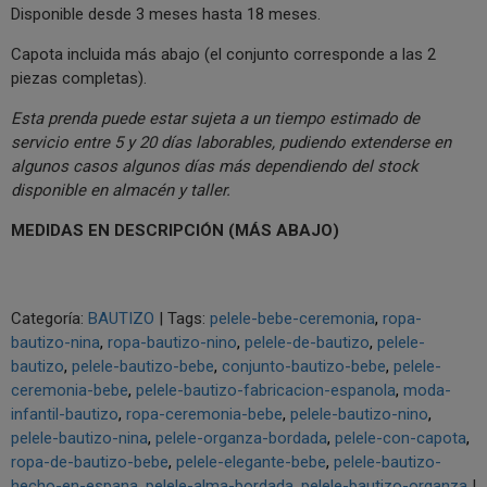
Disponible desde 3 meses hasta 18 meses.
Capota incluida más abajo (el conjunto corresponde a las 2
piezas completas).
Esta prenda puede estar sujeta a un tiempo estimado de
servicio entre 5 y 20 días laborables, pudiendo extenderse en
algunos casos algunos días más dependiendo del stock
disponible en almacén y taller.
MEDIDAS EN DESCRIPCIÓN (MÁS ABAJO)
Categoría:
BAUTIZO
|
Tags:
pelele-bebe-ceremonia
ropa-
bautizo-nina
ropa-bautizo-nino
pelele-de-bautizo
pelele-
bautizo
pelele-bautizo-bebe
conjunto-bautizo-bebe
pelele-
ceremonia-bebe
pelele-bautizo-fabricacion-espanola
moda-
infantil-bautizo
ropa-ceremonia-bebe
pelele-bautizo-nino
pelele-bautizo-nina
pelele-organza-bordada
pelele-con-capota
ropa-de-bautizo-bebe
pelele-elegante-bebe
pelele-bautizo-
hecho-en-espana
pelele-alma-bordada
pelele-bautizo-organza
|