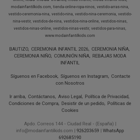
modainfantilkids.com
tienda-online-ropa-ninos
vestido-arras-nina
vestido-ceremonia-nina
vestido-nina
vestido-nina-ceremonia
vestido-
nina-vestir
vestidos-de-nina
vestidos-nina-online
vestidos-ninas
vestidos-ninas-online
vestidos-ninas-vestir
vestidos-para-ninas
www.modainfantilkids.com
BAUTIZO
CEREMONIA INFANTIL 2026
CEREMONIA NIÑA
CEREMONIA NIÑO
COMUNIÓN NIÑA
REBAJAS MODA
INFANTIL
Síguenos en Facebook
Síguenos en Instagram
Contacte
con Nosotros
Ir arriba
Contáctanos
Aviso Legal
Política de Privacidad
Condiciones de Compra
Desistir de un pedido
Políticas de
Cookies
Apdo. Correos 144 - Ciudad Real - (España) |
info@modainfantilkids.com |
926203659
|
WhatsApp
692685190