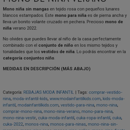
Mono niña sin mangas
en
tejido rosa con pequeños lunares
blancos estampados. Este
mono para niña
es de pierna ancha y
lleva un bonito volante cruzado en pechera. Precioso
mono de
niña
verano 2022.
No olvides que puedes llevar al niño de la casa perfectamente
combinado con el
conjunto de niño
en los mismo tejidos y
tonalidades que los
vestidos de niña
. Lo podrás encontrar en la
categoría conjuntos niño
.
MEDIDAS EN DESCRIPCIÓN (MÁS ABAJO)
Categoría:
REBAJAS MODA INFANTIL
|
Tags:
comprar-vestido-
nina
moda-infantil-kids
www.modainfantilkids.com
kids-moda-
infantil
modainfantilkids.com
vestido-para-nina
mono-nina
comprar-mono-nina
mono-nina-verano
mono-para-nina
mono-nina-vestir
cuka-moda-infantil
cuka-ropa-infantil
cuka
cuka-2022
monos-nina
monos-para-ninas
mono-nina-sin-