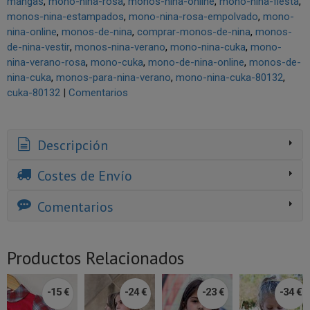
mangas
mono-nina-rosa
monos-nina-online
mono-nina-fiesta
monos-nina-estampados
mono-nina-rosa-empolvado
mono-
nina-online
monos-de-nina
comprar-monos-de-nina
monos-
de-nina-vestir
monos-nina-verano
mono-nina-cuka
mono-
nina-verano-rosa
mono-cuka
mono-de-nina-online
monos-de-
nina-cuka
monos-para-nina-verano
mono-nina-cuka-80132
cuka-80132
|
Comentarios
Descripción
Costes de Envío
Comentarios
Productos Relacionados
-15 €
-24 €
-23 €
-34 €