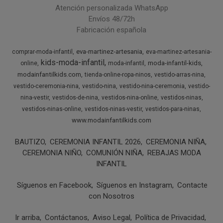
Atención personalizada WhatsApp
Envíos 48/72h
Fabricación española
eva-martinez-artesania
comprar-moda-infantil
eva-martinez-artesania-
kids-moda-infantil
moda-infantil-kids
online
moda-infantil
modainfantilkids.com
tienda-online-ropa-ninos
vestido-arras-nina
vestido-ceremonia-nina
vestido-nina
vestido-nina-ceremonia
vestido-
nina-vestir
vestidos-de-nina
vestidos-nina-online
vestidos-ninas
vestidos-ninas-online
vestidos-ninas-vestir
vestidos-para-ninas
www.modainfantilkids.com
BAUTIZO
CEREMONIA INFANTIL 2026
CEREMONIA NIÑA
CEREMONIA NIÑO
COMUNIÓN NIÑA
REBAJAS MODA
INFANTIL
Síguenos en Facebook
Síguenos en Instagram
Contacte
con Nosotros
Ir arriba
Contáctanos
Aviso Legal
Política de Privacidad