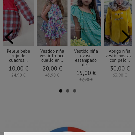
Pelele bebe
Vestido niña
Vestido niña
Abrigo niña
rojo de
vestir frunce
evase
vestir mostaza
cuadros...
cuello en...
estampado
con pelo...
de...
10,00 €
20,00 €
30,00 €
15,00 €
24,90 €
43,90 €
63,90 €
37,90 €