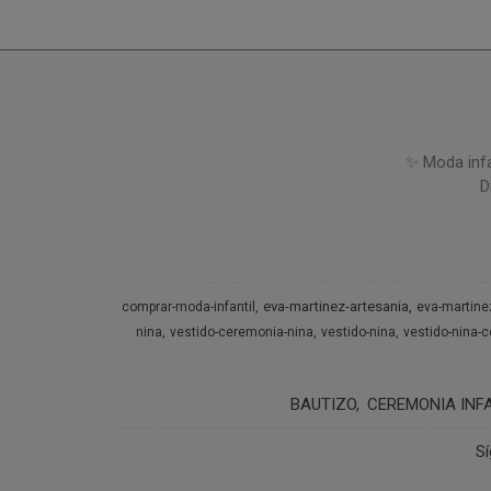
✨ Moda infa
D
eva-martinez-artesania
comprar-moda-infantil
eva-martine
nina
vestido-ceremonia-nina
vestido-nina
vestido-nina-
BAUTIZO
CEREMONIA INFA
S