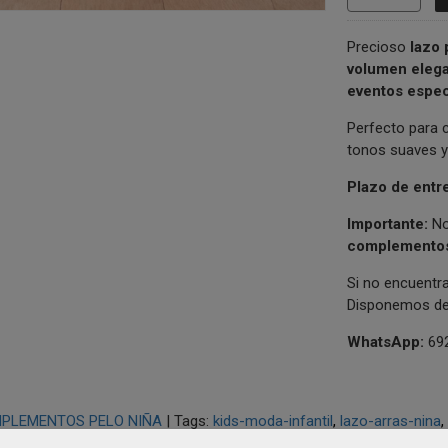
Precioso
lazo 
volumen elega
eventos espec
Perfecto para
tonos suaves y
Plazo de entr
Importante:
No
complementos 
Si no encuentr
Disponemos de
WhatsApp:
692
PLEMENTOS PELO NIÑA
|
Tags:
kids-moda-infantil
lazo-arras-nina
o-pelo-nina-eventos
tocado-nina-boda
complemento-arras-nina
l