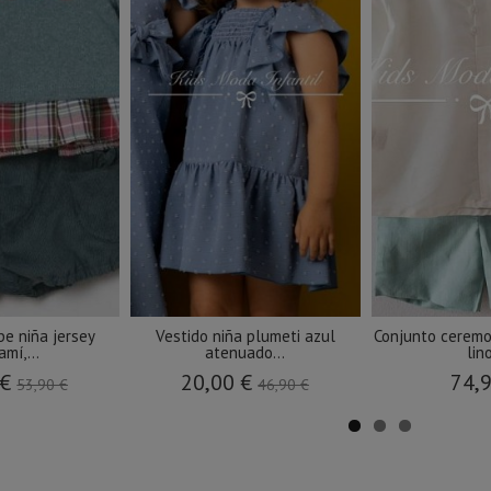
be niña jersey
Vestido niña plumeti azul
Conjunto ceremo
mí,...
atenuado...
lino
 €
20,00 €
74,
53,90 €
46,90 €