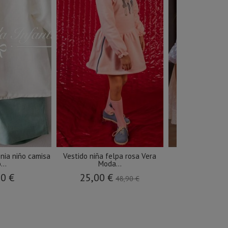
nia niño camisa
Vestido niña felpa rosa Vera
Vestido ceremo
...
Moda...
media
90 €
25,00 €
59,43 €
48,90 €