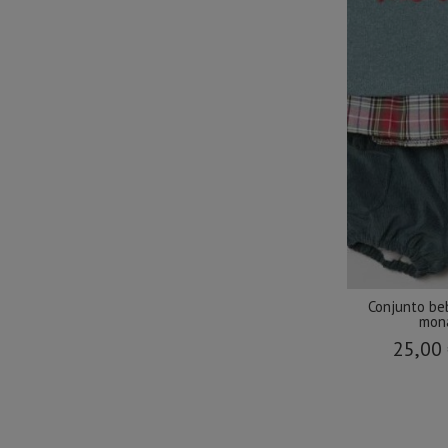
Conjunto be
mona
25,00