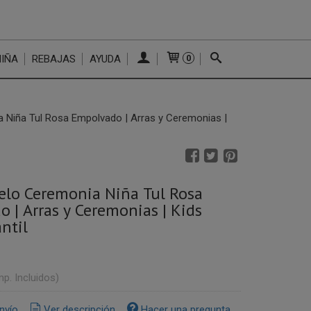
NIÑA
REBAJAS
AYUDA
0
 Niña Tul Rosa Empolvado | Arras y Ceremonias |
elo Ceremonia Niña Tul Rosa
 | Arras y Ceremonias | Kids
ntil
mp. Incluidos)
nvío
Ver descripción
Hacer una pregunta