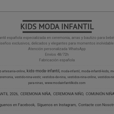
━━━━━━━━━━━━━━━
KIDS MODA INFANTIL
━━━━━━━━━━━━━━━
ntil española especializada en ceremonia, arras y bautizo para bebé 
iseños exclusivos, delicados y elegantes para momentos inolvidable
Atención personalizada WhatsApp
Envíos 48/72h
Fabricación española
kids-moda-infantil
moda-infantil-kids
mo
z-artesania-online
moda-infantil
ceremonia
vestido-nina-vestir
vestidos-de-nina
vestidos-nina-online
vestidos-n
www.modainfantilkids.com
para-ninas
NTIL 2026
CEREMONIA NIÑA
CEREMONIA NIÑO
COMUNIÓN NIÑ
íguenos en Facebook
Síguenos en Instagram
Contacte con Nosot