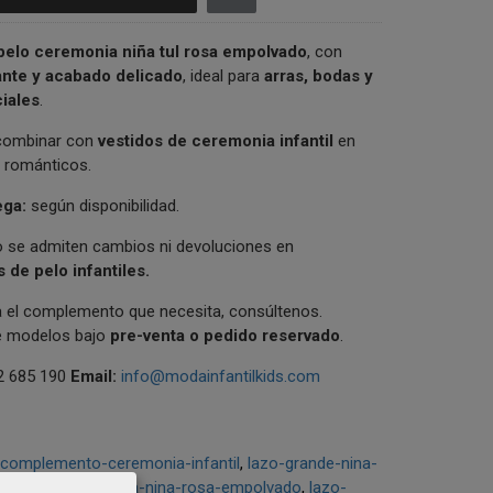
pelo ceremonia niña tul rosa empolvado
, con
nte y acabado delicado
, ideal para
arras, bodas y
iales
.
 combinar con
vestidos de ceremonia infantil
en
 románticos.
ega:
según disponibilidad.
 se admiten cambios ni devoluciones en
de pelo infantiles.
a el complemento que necesita, consúltenos.
 modelos bajo
pre-venta o pedido reservado
.
 685 190
Email:
info@modainfantilkids.com
complemento-ceremonia-infantil
lazo-grande-nina-
azo-pelo-ceremonia-nina-rosa-empolvado
lazo-