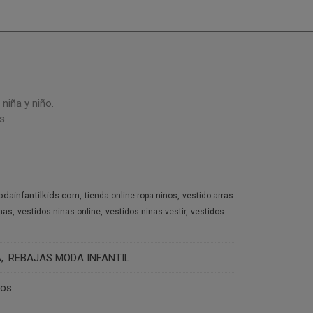
niña y niño.
s.
dainfantilkids.com
tienda-online-ropa-ninos
vestido-arras-
inas
vestidos-ninas-online
vestidos-ninas-vestir
vestidos-
A
REBAJAS MODA INFANTIL
ros