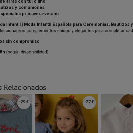
de arras con tul o lino
autizos y comuniones
especiales primavera-verano
da Infantil | Moda Infantil Española para Ceremonias, Bautizos
eleccionamos complementos únicos y elegantes para completar cada
os sin compromiso
48h
(según disponibilidad)
s Relacionados
-29 €
-27 €