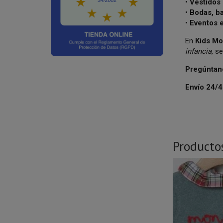
•
Vestidos 
•
Bodas, b
•
Eventos 
En
Kids Mo
infancia
, s
Pregúntan
Envío 24/
Producto