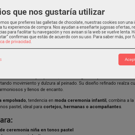
o-vestido-ceremonia
lazo-de-tul-ceremonia-para-nina
lazo-pelo-c
ios que nos gustaría utilizar
olvado
lazo-rosa-empolvado-tul-vestidos-ceremonia
lazo-arras-n
arios
os que prefieres las galletas de chocolate, nuestras cookies son una
 a tu experiencia de compra. Nos ayudan a enseñarte jugosas ofertas, 
ias para facilitar tu navegación y nos avisan si la web se vuelve lenta. 
eptar" confirmas que estás de acuerdo con su uso.
Para saber más, por f
ica de privacidad
.
PCIÓN
COSTES DE ENVÍO
COMENTARIOS
pelo de ceremonia para niña en tul rosa empolvado
de
Kids Moda
s
Acept
toque delicado, elegante y romántico a cualquier look de
arras, bod
nado en
tul suave y vaporoso
, este
lazo grande para niña
destaca
rtando movimiento y dulzura al peinado. Su diseño refinado realza c
armoniosos y llenos de encanto.
a empolvado
, tendencia en
moda ceremonia infantil
, combina a la
tonos pastel, ideal para
cortejos, hermanas o acompañantes
.
ara:
de ceremonia niña en tonos pastel