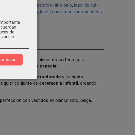
eremonia-nina
accesorios-nina-pelo
lazo-de-tul-
ina-rosa-empolvado
lazo-rosa-empolvado-vestidos-
 importante
recuerdan
Haciendo
avor lea
 Infantil
es el complemento perfecto para
ar todas
a, bautizo o evento especial
.
 por su
volumen estructurado
y su
caída
ualquier conjunto de
ceremonia infantil
, creando
 perfección con vestidos en blanco roto, beige,