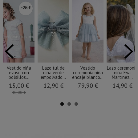
-25 €
Vestido niña
Lazo tul de
Vestido
Lazo ceremonia
evase con
niña verde
ceremonia niña
niña Eva
bolsillos...
empolvado...
encaje blanco...
Martínez...
15,00 €
12,90 €
79,90 €
14,90 €
40,00 €