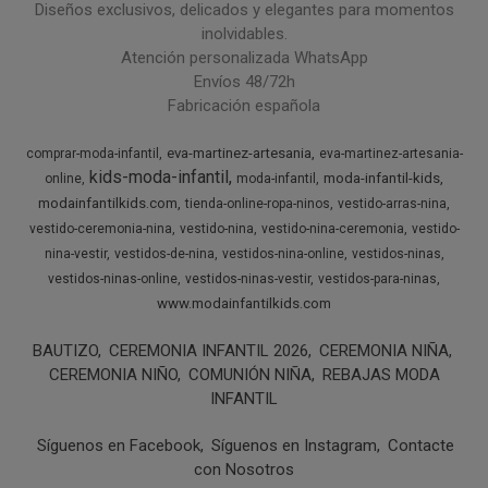
Diseños exclusivos, delicados y elegantes para momentos
inolvidables.
Atención personalizada WhatsApp
Envíos 48/72h
Fabricación española
eva-martinez-artesania
comprar-moda-infantil
eva-martinez-artesania-
kids-moda-infantil
moda-infantil-kids
online
moda-infantil
modainfantilkids.com
tienda-online-ropa-ninos
vestido-arras-nina
vestido-ceremonia-nina
vestido-nina
vestido-nina-ceremonia
vestido-
nina-vestir
vestidos-de-nina
vestidos-nina-online
vestidos-ninas
vestidos-ninas-online
vestidos-ninas-vestir
vestidos-para-ninas
www.modainfantilkids.com
BAUTIZO
CEREMONIA INFANTIL 2026
CEREMONIA NIÑA
CEREMONIA NIÑO
COMUNIÓN NIÑA
REBAJAS MODA
INFANTIL
Síguenos en Facebook
Síguenos en Instagram
Contacte
con Nosotros