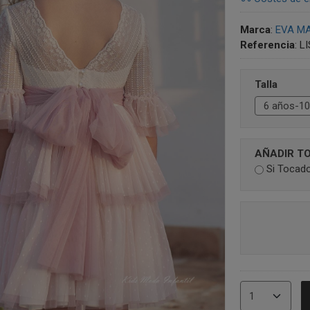
Marca
:
EVA M
Referencia
:
L
Talla
AÑADIR T
Si Tocad