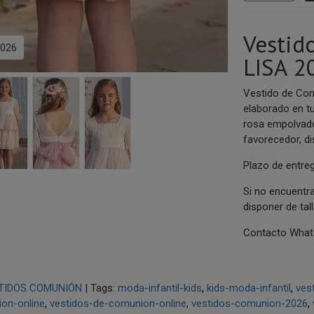
Vestid
026
LISA 2
Vestido de Co
elaborado en tu
rosa empolvado
favorecedor, di
Plazo de entreg
Si no encuentra
disponer de tal
Contacto Whats
TIDOS COMUNIÓN
|
Tags:
moda-infantil-kids
kids-moda-infantil
ves
on-online
vestidos-de-comunion-online
vestidos-comunion-2026