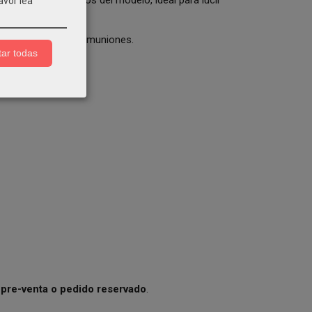
avor lea
ola, ceremonias y comuniones.
ar todas
o
pre-venta o pedido reservado
.