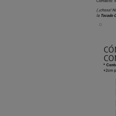
Contacto:
( ¡chsss! 
la
Tocado
C
CÓ
CO
*
Cont
+2cm p