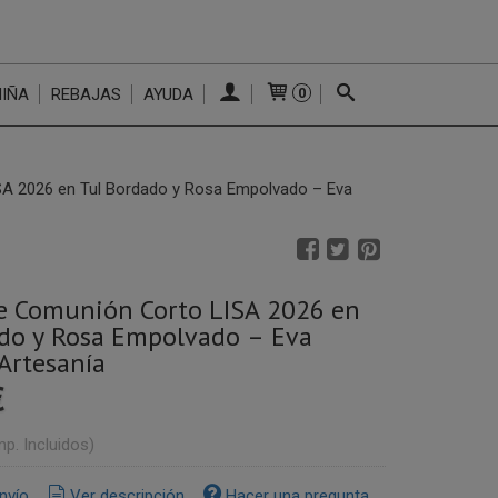
NIÑA
REBAJAS
AYUDA
0
SA 2026 en Tul Bordado y Rosa Empolvado – Eva
e Comunión Corto LISA 2026 en
do y Rosa Empolvado – Eva
Artesanía
€
mp. Incluidos)
nvío
Ver descripción
Hacer una pregunta