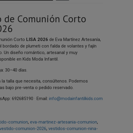
o de Comunión Corto
026
munión Corto
LISA 2026
de Eva Martínez Artesanía,
l bordado de plumeti con falda de volantes y fajín
. Un diseño romántico, artesanal y muy
sponible en Kids Moda Infantil.
a: 30–40 días.
 la talla que necesita, consúltenos. Podemos
las bajo pre-venta o pedido reservado.
App: 692685190 · Email:
info@modainfantilkids.com
tido-comunion
eva-martinez-artesania-comunion
vestido-comunion-2026
vestidos-comunion-nina-