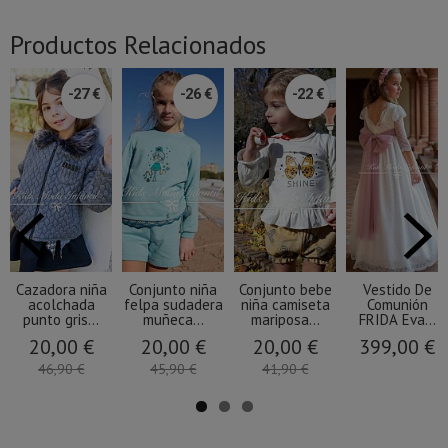
Productos Relacionados
-27 €
-26 €
-22 €
Cazadora niña
Conjunto niña
Conjunto bebe
Vestido De
acolchada
felpa sudadera
niña camiseta
Comunión
punto gris...
muñeca...
mariposa...
FRIDA Eva...
20,00 €
20,00 €
20,00 €
399,00 €
46,90 €
45,90 €
41,90 €