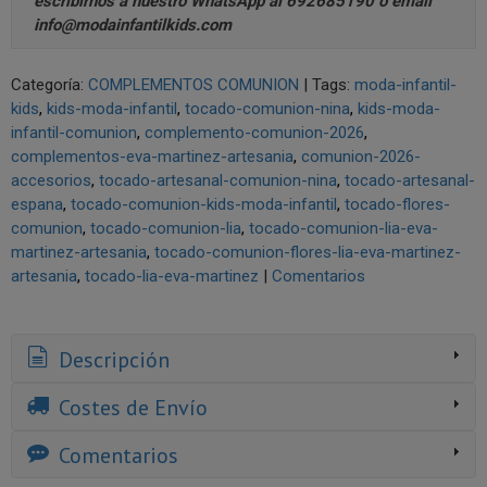
escribirnos a nuestro
WhatsApp al 692685190
o email
info@modainfantilkids.com
Categoría:
COMPLEMENTOS COMUNION
|
Tags:
moda-infantil-
kids
kids-moda-infantil
tocado-comunion-nina
kids-moda-
infantil-comunion
complemento-comunion-2026
complementos-eva-martinez-artesania
comunion-2026-
accesorios
tocado-artesanal-comunion-nina
tocado-artesanal-
espana
tocado-comunion-kids-moda-infantil
tocado-flores-
comunion
tocado-comunion-lia
tocado-comunion-lia-eva-
martinez-artesania
tocado-comunion-flores-lia-eva-martinez-
artesania
tocado-lia-eva-martinez
|
Comentarios
Descripción
Costes de Envío
Comentarios