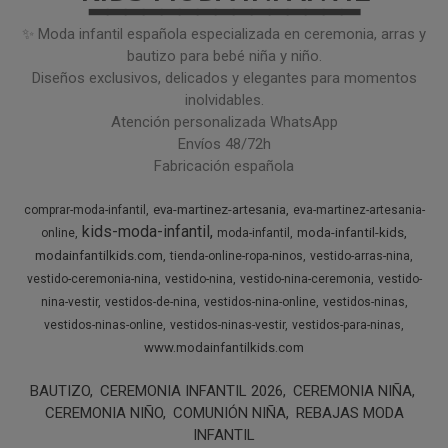
━━━━━━━━━━━━━━━
✨ Moda infantil española especializada en ceremonia, arras y
bautizo para bebé niña y niño.
Diseños exclusivos, delicados y elegantes para momentos
inolvidables.
Atención personalizada WhatsApp
Envíos 48/72h
Fabricación española
eva-martinez-artesania
comprar-moda-infantil
eva-martinez-artesania-
kids-moda-infantil
moda-infantil-kids
online
moda-infantil
modainfantilkids.com
tienda-online-ropa-ninos
vestido-arras-nina
vestido-ceremonia-nina
vestido-nina
vestido-nina-ceremonia
vestido-
nina-vestir
vestidos-de-nina
vestidos-nina-online
vestidos-ninas
vestidos-ninas-online
vestidos-ninas-vestir
vestidos-para-ninas
www.modainfantilkids.com
BAUTIZO
CEREMONIA INFANTIL 2026
CEREMONIA NIÑA
CEREMONIA NIÑO
COMUNIÓN NIÑA
REBAJAS MODA
INFANTIL