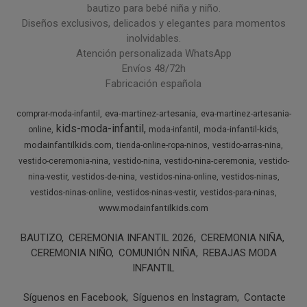
bautizo para bebé niña y niño.
Diseños exclusivos, delicados y elegantes para momentos
inolvidables.
Atención personalizada WhatsApp
Envíos 48/72h
Fabricación española
eva-martinez-artesania
comprar-moda-infantil
eva-martinez-artesania-
kids-moda-infantil
moda-infantil-kids
online
moda-infantil
modainfantilkids.com
tienda-online-ropa-ninos
vestido-arras-nina
vestido-ceremonia-nina
vestido-nina
vestido-nina-ceremonia
vestido-
nina-vestir
vestidos-de-nina
vestidos-nina-online
vestidos-ninas
vestidos-ninas-online
vestidos-ninas-vestir
vestidos-para-ninas
www.modainfantilkids.com
BAUTIZO
CEREMONIA INFANTIL 2026
CEREMONIA NIÑA
CEREMONIA NIÑO
COMUNIÓN NIÑA
REBAJAS MODA
INFANTIL
Síguenos en Facebook
Síguenos en Instagram
Contacte