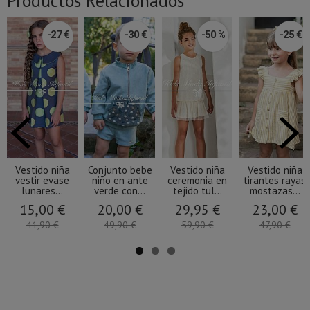
Productos Relacionados
-27 €
-30 €
-50 %
-25 €
Vestido niña
Conjunto bebe
Vestido niña
Vestido niña
vestir evase
niño en ante
ceremonia en
tirantes rayas
lunares...
verde con...
tejido tul...
mostazas...
15,00 €
20,00 €
29,95 €
23,00 €
41,90 €
49,90 €
59,90 €
47,90 €