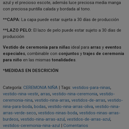
azul y el precioso escote, además luce preciosa media manga
con preciosa puntilla calada y bordada al tono.
**CAPA:
La capa puede estar sujeta a 30 días de producción
**LAZO PELO:
El lazo de pelo puede estar sujeto a 30 días de
producción
Vestido de ceremonia para niñas
ideal para
arras
y
eventos
especiales
, combinable con
conjuntos
y
trajes de ceremonia
para niño
en las mismas
tonalidades
.
*MEDIDAS EN DESCRICIÓN
Categoría:
CEREMONIA NIÑA
|
Tags:
vestidos-para-ninas
vestido-nina-vestir
arras
vestido-nina-ceremonia
vestido-
ceremonia-nina
vestido-nina-arras
vestidos-de-arras
vestido-
nina-para-boda
bodas
vestido-nina-arras-oliva
vestido-nina-
arras-verde-seco
vestidos-ninas-boda
vestidos-ninas-arras-
burdeos
vestido-nina-arras-azul
vestidos-de-arras-azul
vestidos-ceremonia-nina-azul
|
Comentarios