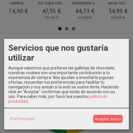
camisa...
tul topo con...
ceremonia y...
arras tul...
74,90 €
47,95 €
44,73 €
34,95 €
95,90 €
63,90 €
69,90 €
Servicios que nos gustaría
utilizar
Aunque sabemos que prefieres las galletas de chocolate,
nuestras cookies son una importante contribución a tu
experiencia de compra. Nos ayudan a enseñarte jugosas
ofertas, recuerdan tus preferencias para facilitar tu
navegación y nos avisan si la web se vuelve lenta. Haciendo
click en "Aceptar" confirmas que estás de acuerdo con su
uso.
Para saber más, por favor lea nuestra
política de
privacidad
.
Preferencias
Aceptar todas