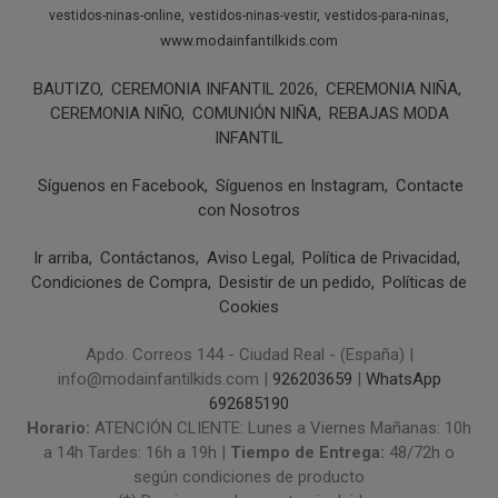
vestidos-ninas-online
vestidos-ninas-vestir
vestidos-para-ninas
www.modainfantilkids.com
BAUTIZO
CEREMONIA INFANTIL 2026
CEREMONIA NIÑA
CEREMONIA NIÑO
COMUNIÓN NIÑA
REBAJAS MODA
INFANTIL
Síguenos en Facebook
Síguenos en Instagram
Contacte
con Nosotros
Ir arriba
Contáctanos
Aviso Legal
Política de Privacidad
Condiciones de Compra
Desistir de un pedido
Políticas de
Cookies
Apdo. Correos 144 - Ciudad Real - (España) |
info@modainfantilkids.com |
926203659
|
WhatsApp
692685190
Horario:
ATENCIÓN CLIENTE: Lunes a Viernes Mañanas: 10h
a 14h Tardes: 16h a 19h |
Tiempo de Entrega:
48/72h o
según condiciones de producto