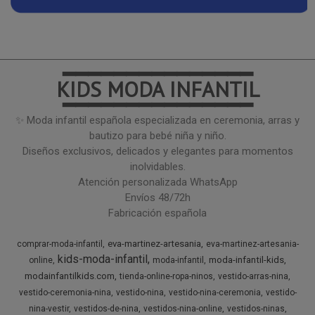
━━━━━━━━━━━━━━━
KIDS MODA INFANTIL
━━━━━━━━━━━━━━━
✨ Moda infantil española especializada en ceremonia, arras y
bautizo para bebé niña y niño.
Diseños exclusivos, delicados y elegantes para momentos
inolvidables.
Atención personalizada WhatsApp
Envíos 48/72h
Fabricación española
eva-martinez-artesania
comprar-moda-infantil
eva-martinez-artesania-
kids-moda-infantil
moda-infantil-kids
online
moda-infantil
modainfantilkids.com
tienda-online-ropa-ninos
vestido-arras-nina
vestido-ceremonia-nina
vestido-nina
vestido-nina-ceremonia
vestido-
nina-vestir
vestidos-de-nina
vestidos-nina-online
vestidos-ninas