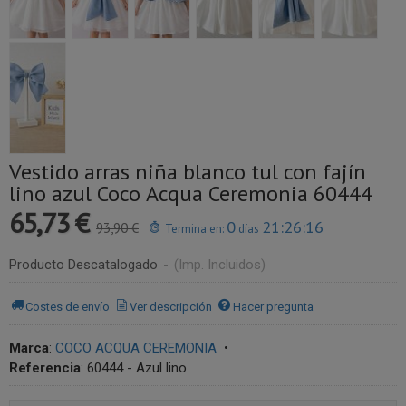
Vestido arras niña blanco tul con fajín
lino azul Coco Acqua Ceremonia 60444
65,73 €
0
21:26:16
93,90 €
Termina en:
días
Producto Descatalogado
-
(Imp. Incluidos)
Costes de envío
Ver descripción
Hacer pregunta
Marca
:
COCO ACQUA CEREMONIA
•
Referencia
:
60444 - Azul lino