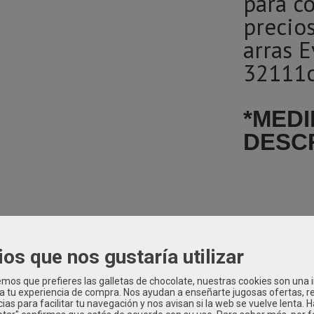
para c
precio
arras 
32111c
*MEDI
DESC
EMONIA NIÑO
|
Tags:
www.modainfantilkids.com
conjunto-bebe-ce
-ceremonia
conjunto-nino-arras
conjunto-bebe-vestir
conjunto-beb
ios que nos gustaría utilizar
-martinez-artesania-online
conjunto-nino-camisa-y-peto
conjunto-
e
conjunto-arras-bebe
comprar-conjunto-paje
conjunto-nino-eva-
os que prefieres las galletas de chocolate, nuestras cookies son una
pajes
conjunto-nino-vestir-arras-y-veremonia
eva-martinez-artesa
 a tu experiencia de compra. Nos ayudan a enseñarte jugosas ofertas, 
ias para facilitar tu navegación y nos avisan si la web se vuelve lenta. 
-nino-camisa-y-bermuda-con-tirantes
conjunto-nino-ceremonia-b