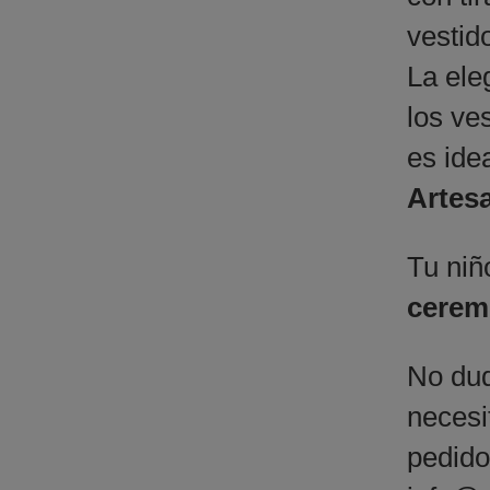
vestid
La ele
los ve
es ide
Artesa
Tu niñ
cerem
No dud
necesi
pedido