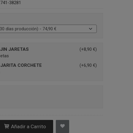
8741-38281
JIN JARETAS
(+8,90 €)
aretas
AJARITA CORCHETE
(+6,90 €)
a
Añadir a Carrito