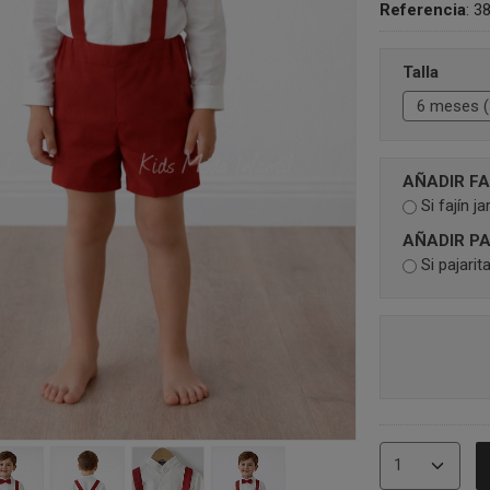
Referencia
:
3
Talla
AÑADIR FA
Si fajín j
AÑADIR P
Si pajarit