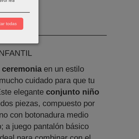
avor lea
ar todas
NFANTIL
o ceremonia
en un estilo
n mucho cuidado para que tu
Este elegante
conjunto niño
 dos piezas, compuesto por
lino con botonadura medio
o; a juego pantalón básico
 ideal para combinar con el