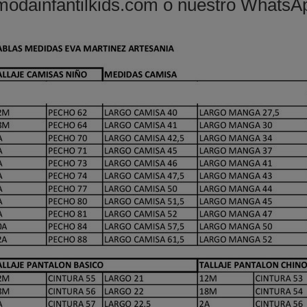
odainfantilkids.com
o nuestro WhatsAp