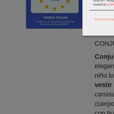
click en "Ac
burdeos
pajes
nuestra
polít
Preferencia
DESCRI
CONJ
Conju
elegan
niño l
vestir
camisa
cuerpo
con ti