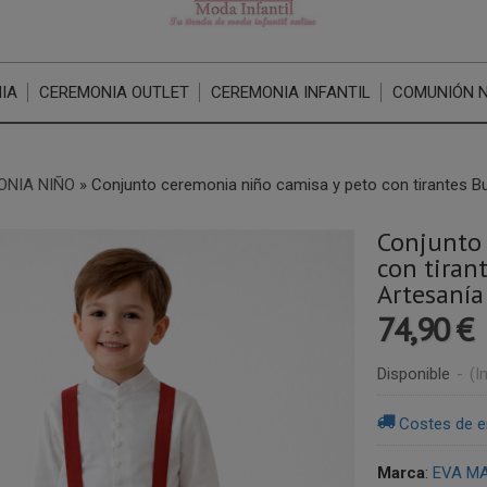
IA
CEREMONIA OUTLET
CEREMONIA INFANTIL
COMUNIÓN 
ONIA NIÑO
»
Conjunto ceremonia niño camisa y peto con tirantes B
Conjunto 
con tiran
Artesanía
74,90 €
Disponible
-
(I
Costes de e
Marca
:
EVA MA