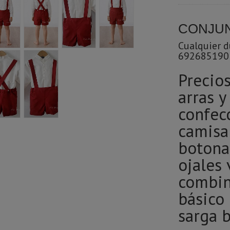
CONJUN
Cualquier 
692685190
Precios
arras 
confec
camisa 
botona
ojales 
combin
básico de 
sarga b