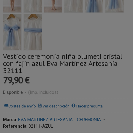
Vestido ceremonia niña plumeti cristal
con fajín azul Eva Martínez Artesanía
32111
79,90 €
Disponible
-
(Imp. Incluidos)
Costes de envío
Ver descripción
Hacer pregunta
Marca
:
EVA MARTINEZ ARTESANIA - CEREMONIA
•
Referencia
:
32111-AZUL