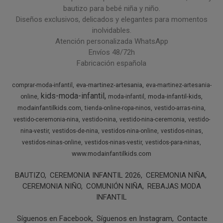
bautizo para bebé niña y niño.
Diseños exclusivos, delicados y elegantes para momentos
inolvidables.
Atención personalizada WhatsApp
Envíos 48/72h
Fabricación española
eva-martinez-artesania
comprar-moda-infantil
eva-martinez-artesania-
kids-moda-infantil
moda-infantil-kids
online
moda-infantil
modainfantilkids.com
tienda-online-ropa-ninos
vestido-arras-nina
vestido-ceremonia-nina
vestido-nina
vestido-nina-ceremonia
vestido-
nina-vestir
vestidos-de-nina
vestidos-nina-online
vestidos-ninas
vestidos-ninas-online
vestidos-ninas-vestir
vestidos-para-ninas
www.modainfantilkids.com
BAUTIZO
CEREMONIA INFANTIL 2026
CEREMONIA NIÑA
CEREMONIA NIÑO
COMUNIÓN NIÑA
REBAJAS MODA
INFANTIL
Síguenos en Facebook
Síguenos en Instagram
Contacte