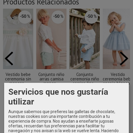
Productos Relacionados
-50 %
-50 %
-50 %
Vestido bebe
Conjunto niño
Conjunto
Vestido
ceremonia sin
arras camisa
ceremonia niño
ceremonia bebé
mangas...
manga...
camisa lino...
encaje blanco...
Servicios que nos gustaría
31,95 €
30,95 €
26,45 €
72,90 €
63,90 €
61,90 €
52,90 €
utilizar
Aunque sabemos que prefieres las galletas de chocolate,
nuestras cookies son una importante contribución a tu
experiencia de compra. Nos ayudan a enseñarte jugosas
ofertas, recuerdan tus preferencias para facilitar tu
navegación y nos avisan si la web se vuelve lenta. Haciendo