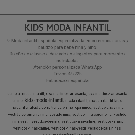
━━━━━━━━━━━━━━━
KIDS MODA INFANTIL
━━━━━━━━━━━━━━━
✨ Moda infantil española especializada en ceremonia, arras y
bautizo para bebé niña y niño.
Diseños exclusivos, delicados y elegantes para momentos
inolvidables.
Atención personalizada WhatsApp
Envíos 48/72h
Fabricación española
eva-martinez-artesania
comprar-moda-infantil
eva-martinez-artesania-
kids-moda-infantil
moda-infantil-kids
online
moda-infantil
modainfantilkids.com
tienda-online-ropa-ninos
vestido-arras-nina
vestido-ceremonia-nina
vestido-nina
vestido-nina-ceremonia
vestido-
nina-vestir
vestidos-de-nina
vestidos-nina-online
vestidos-ninas
vestidos-ninas-online
vestidos-ninas-vestir
vestidos-para-ninas