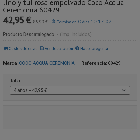
lino y tul rosa empolvado Coco Acqua
Ceremonia 60429
42,95 €
0
10:17:02
85,90 €
Termina en:
días
Producto Descatalogado
-
(Imp. Incluidos)
Costes de envío
Ver descripción
Hacer pregunta
Marca
:
COCO ACQUA CEREMONIA
•
Referencia
:
60429
Talla