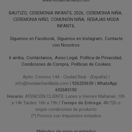
www.modainfantilkids.com
BAUTIZO
CEREMONIA INFANTIL 2026
CEREMONIA NIÑA
CEREMONIA NIÑO
COMUNIÓN NIÑA
REBAJAS MODA
INFANTIL
Síguenos en Facebook
Síguenos en Instagram
Contacte
con Nosotros
Ir arriba
Contáctanos
Aviso Legal
Política de Privacidad
Condiciones de Compra
Políticas de Cookies
Apdo. Correos 144 - Ciudad Real - (España) |
info@modainfantilkids.com |
926203659
|
WhatsApp
692685190
Horario:
ATENCIÓN CLIENTE: Lunes a Viernes Mañanas: 10h
a 14h Tardes: 16h a 19h |
Tiempo de Entrega:
48/72h o
según condiciones de producto
(*) Precios con Impuestos incluidos
Métodos de pago aceptados