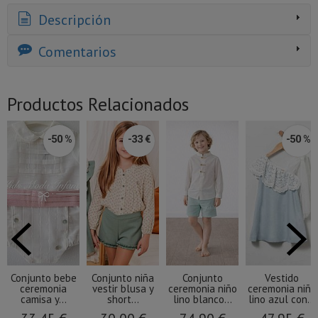
Descripción
Comentarios
Productos Relacionados
-50 %
-33 €
-50 %
Conjunto bebe
Conjunto niña
Conjunto
Vestido
ceremonia
vestir blusa y
ceremonia niño
ceremonia niña
camisa y...
short...
lino blanco...
lino azul con...