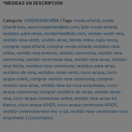
*MEDIDAS EN DESCRIPCIÓN
Categoría:
CEREMONIA NIÑA
|
Tags:
moda-infantil
moda-
infantil-kids
www.modainfantilkids.com
kids-moda-infantil
vestidos-para-ninas
modainfantilkids.com
vestido-vestir-nina
vestido-nina-vestir
vestido-arras
tienda-online-ropa-ninos
comprar-ropa-infantil
comprar-moda-infantil
vestidos-nina-
online
vestido-nina-invierno
vestido-ceremonia
vestido-nina-
ceremonia
vestido-ceremonia-nina
vestido-nina-arras
vestido-
nina-fiesta
vestidos-nina-ceremonia
vestidos-para-arras
vestidos-de-nina
vestidos-ninas-vestir
coco-acqua
coco-
acqua-online
comprar-vestido-nina-ceremonia
comprar-
vestido-nina-arras
vestido-nina-tul-rosa-empolvado
coco-
acqua-ceremonia
comprar-vestidos-de-arras
vestido-arras-
nina
coco-acqua-ceremonia-online
vestido-nina-arras-tul-
blanco
coco-acqua-60429
coco-acqua-ceremonia-60429
vestido-ceremonia-nina-lino-y-tul
vestido-nina-ceremonia-rosa-
empolvado
|
Comentarios