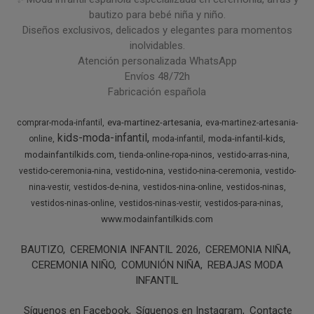
bautizo para bebé niña y niño.
Diseños exclusivos, delicados y elegantes para momentos
inolvidables.
Atención personalizada WhatsApp
Envíos 48/72h
Fabricación española
eva-martinez-artesania
comprar-moda-infantil
eva-martinez-artesania-
kids-moda-infantil
moda-infantil-kids
online
moda-infantil
modainfantilkids.com
tienda-online-ropa-ninos
vestido-arras-nina
vestido-ceremonia-nina
vestido-nina
vestido-nina-ceremonia
vestido-
nina-vestir
vestidos-de-nina
vestidos-nina-online
vestidos-ninas
vestidos-ninas-online
vestidos-ninas-vestir
vestidos-para-ninas
www.modainfantilkids.com
BAUTIZO
CEREMONIA INFANTIL 2026
CEREMONIA NIÑA
CEREMONIA NIÑO
COMUNIÓN NIÑA
REBAJAS MODA
INFANTIL
Síguenos en Facebook
Síguenos en Instagram
Contacte