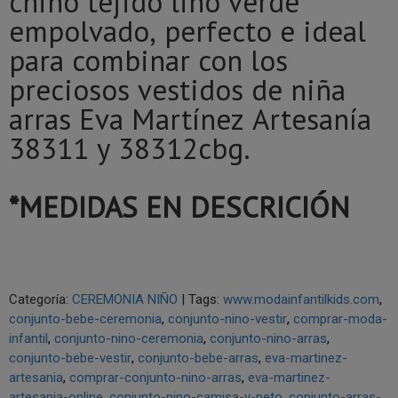
chino tejido lino verde
empolvado, perfecto e ideal
para combinar con los
preciosos vestidos de niña
arras Eva Martínez Artesanía
38311 y 38312cbg.
*MEDIDAS EN DESCRICIÓN
Categoría:
CEREMONIA NIÑO
|
Tags:
www.modainfantilkids.com
conjunto-bebe-ceremonia
conjunto-nino-vestir
comprar-moda-
infantil
conjunto-nino-ceremonia
conjunto-nino-arras
conjunto-bebe-vestir
conjunto-bebe-arras
eva-martinez-
artesania
comprar-conjunto-nino-arras
eva-martinez-
artesania-online
conjunto-nino-camisa-y-peto
conjunto-arras-