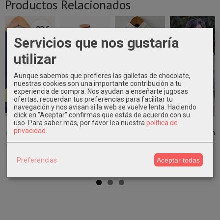
Productos Relacionados
-23 €
Servicios que nos gustaría
utilizar
Aunque sabemos que prefieres las galletas de chocolate,
nuestras cookies son una importante contribución a tu
experiencia de compra. Nos ayudan a enseñarte jugosas
ofertas, recuerdan tus preferencias para facilitar tu
navegación y nos avisan si la web se vuelve lenta. Haciendo
click en "Aceptar" confirmas que estás de acuerdo con su
uso.
Para saber más, por favor lea nuestra
política de
Vestido bebe
Lazo de Pelo
Conjunto
Conjunto
privacidad
.
niña ceremonia
Ceremonia Niña
ceremonia niño
ceremonia niño
azul y...
Tul Rosa...
camisa lino...
camisa...
15,00 €
16,90 €
74,90 €
74,90 €
Preferencias
Aceptar todas
37,90 €