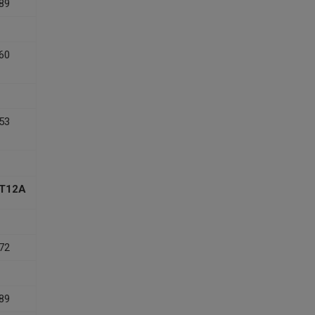
89
60
53
T12A
72
89