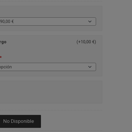
rgo
(+10,00 €)
*
No Disponible