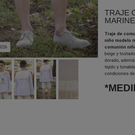
TRAJE 
MARIN
Traje de comu
niño modelo 
026
comunión ni
beige y tostad
dorado, además
tejido y tonalid
condiciones de
*MEDI