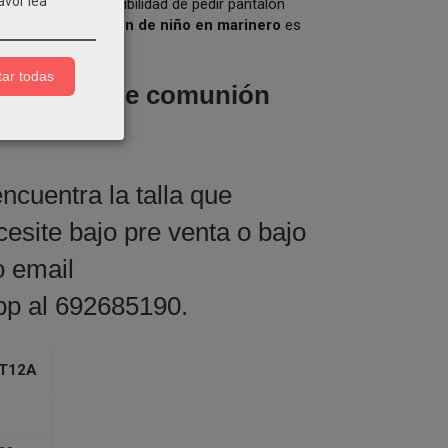
avor lea
comunión (con posibilidad de pedir pantalón
 este
traje comunión de niño en marinero
es
ar todas
gante
traje de comunión
ncuentra la talla que
esite bajo pre venta o bajo
o email
p al 692685190.
T12A