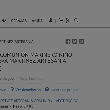
NIÑA
REBAJAS
AYUDA
0
ARTINEZ ARTESANIA
E COMUNION MARINERO NIÑO
EVA MARTINEZ ARTESANIA
€
atalogado
-
(Imp. Incluidos)
nvío
Ver descripción
Hacer una pregunta
RTINEZ ARTESANIA COMUNIÓN - VESTIDOS CO
•
diana
•
Peso
:
0,4 Kg