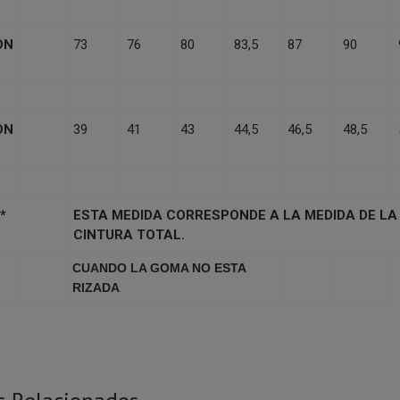
ON
73
76
80
83,5
87
90
ON
39
41
43
44,5
46,5
48,5
*
ESTA MEDIDA CORRESPONDE A LA MEDIDA DE LA
CINTURA TOTAL.
CUANDO LA GOMA NO ESTA
RIZADA