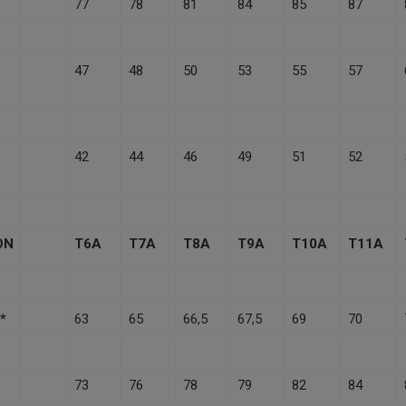
77
78
81
84
85
87
47
48
50
53
55
57
42
44
46
49
51
52
ON
T6A
T7A
T8A
T9A
T10A
T11A
*
63
65
66,5
67,5
69
70
73
76
78
79
82
84