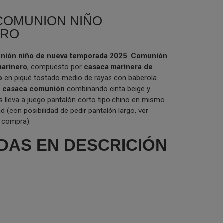
COMUNION NIÑO
ERO
nión niño de nueva temporada 2025
.
Comunión
marinero
, compuesto por
casaca marinera de
ño
en piqué tostado medio de rayas con baberola
o
casaca comunión
combinando cinta beige y
 lleva a juego pantalón corto tipo chino en mismo
ad (con posibilidad de pedir pantalón largo, ver
 compra).
DAS EN DESCRICIÓN