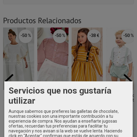
Productos Relacionados
-50 %
-50 %
-38 €
-50 %
Servicios que nos gustaría
Mono
Conjunto bebe
Vestido niña
Conjunto niño
utilizar
ceremonia niña
y niño arras
vestir jacard
ceremonia peto
blanco
camisa...
rayas con...
verde...
bordado...
Aunque sabemos que prefieres las galletas de chocolate,
26,45 €
35,00 €
29,95 €
nuestras cookies son una importante contribución a tu
39,45 €
52,90 €
72,90 €
59,90 €
experiencia de compra. Nos ayudan a enseñarte jugosas
78,90 €
ofertas, recuerdan tus preferencias para facilitar tu
navegación y nos avisan si la web se vuelve lenta. Haciendo
click en "Aceptar" confirmas que estás de acuerdo con su