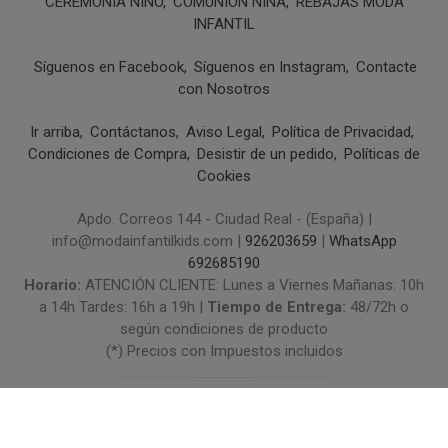
CEREMONIA NIÑO
COMUNIÓN NIÑA
REBAJAS MODA
INFANTIL
Síguenos en Facebook
Síguenos en Instagram
Contacte
con Nosotros
Ir arriba
Contáctanos
Aviso Legal
Política de Privacidad
Condiciones de Compra
Desistir de un pedido
Políticas de
Cookies
Apdo. Correos 144 - Ciudad Real - (España) |
info@modainfantilkids.com |
926203659
|
WhatsApp
692685190
Horario:
ATENCIÓN CLIENTE: Lunes a Viernes Mañanas: 10h
a 14h Tardes: 16h a 19h |
Tiempo de Entrega:
48/72h o
según condiciones de producto
(*) Precios con Impuestos incluidos
Métodos de pago aceptados