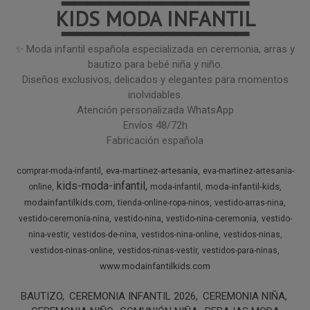
━━━━━━━━━━━━━━━
KIDS MODA INFANTIL
━━━━━━━━━━━━━━━
✨ Moda infantil española especializada en ceremonia, arras y
bautizo para bebé niña y niño.
Diseños exclusivos, delicados y elegantes para momentos
inolvidables.
Atención personalizada WhatsApp
Envíos 48/72h
Fabricación española
eva-martinez-artesania
comprar-moda-infantil
eva-martinez-artesania-
kids-moda-infantil
moda-infantil-kids
online
moda-infantil
modainfantilkids.com
tienda-online-ropa-ninos
vestido-arras-nina
vestido-ceremonia-nina
vestido-nina
vestido-nina-ceremonia
vestido-
nina-vestir
vestidos-de-nina
vestidos-nina-online
vestidos-ninas
vestidos-ninas-online
vestidos-ninas-vestir
vestidos-para-ninas
www.modainfantilkids.com
BAUTIZO
CEREMONIA INFANTIL 2026
CEREMONIA NIÑA