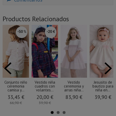
Productos Relacionados
-50 %
-20 €
Conjunto niño
Vestido niña
Vestido
Jesusito de
ceremonia
cuadros con
ceremonia y
bautizo para
camisa y...
volantes...
arras niña...
niña en...
33,45 €
20,00 €
83,90 €
39,90 €
66,90 €
39,90 €