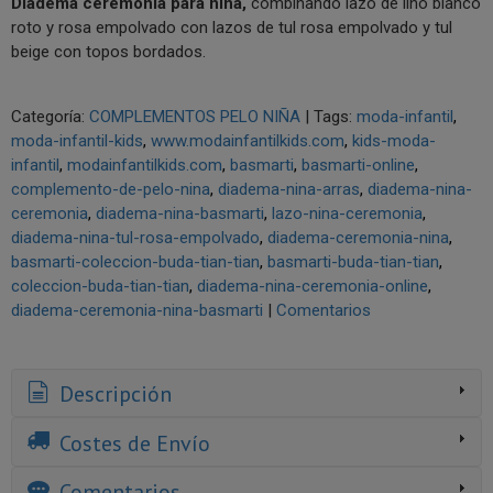
Diadema ceremonia para niña,
combinando lazo de lino blanco
roto y rosa empolvado con lazos de tul rosa empolvado y tul
beige con topos bordados.
Categoría:
COMPLEMENTOS PELO NIÑA
|
Tags:
moda-infantil
moda-infantil-kids
www.modainfantilkids.com
kids-moda-
infantil
modainfantilkids.com
basmarti
basmarti-online
complemento-de-pelo-nina
diadema-nina-arras
diadema-nina-
ceremonia
diadema-nina-basmarti
lazo-nina-ceremonia
diadema-nina-tul-rosa-empolvado
diadema-ceremonia-nina
basmarti-coleccion-buda-tian-tian
basmarti-buda-tian-tian
coleccion-buda-tian-tian
diadema-nina-ceremonia-online
diadema-ceremonia-nina-basmarti
|
Comentarios
Descripción
Costes de Envío
Comentarios