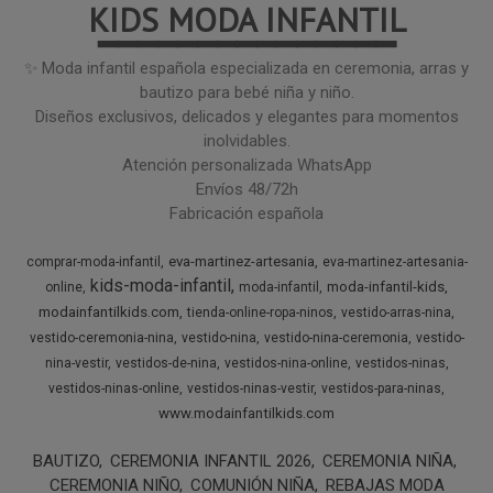
KIDS MODA INFANTIL
━━━━━━━━━━━━━━━
✨ Moda infantil española especializada en ceremonia, arras y
bautizo para bebé niña y niño.
Diseños exclusivos, delicados y elegantes para momentos
inolvidables.
Atención personalizada WhatsApp
Envíos 48/72h
Fabricación española
eva-martinez-artesania
comprar-moda-infantil
eva-martinez-artesania-
kids-moda-infantil
moda-infantil-kids
online
moda-infantil
modainfantilkids.com
tienda-online-ropa-ninos
vestido-arras-nina
vestido-ceremonia-nina
vestido-nina
vestido-nina-ceremonia
vestido-
nina-vestir
vestidos-de-nina
vestidos-nina-online
vestidos-ninas
vestidos-ninas-online
vestidos-ninas-vestir
vestidos-para-ninas
www.modainfantilkids.com
BAUTIZO
CEREMONIA INFANTIL 2026
CEREMONIA NIÑA
CEREMONIA NIÑO
COMUNIÓN NIÑA
REBAJAS MODA