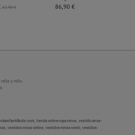
€
86,90 €
31,95 €
62,90 €
niña y niño.
s.
dainfantilkids.com
tienda-online-ropa-ninos
vestido-arras-
inas
vestidos-ninas-online
vestidos-ninas-vestir
vestidos-