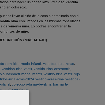
tados para hacer un bonito lazo. Precioso
Vestido
rano
en color rojo.
puedes llevar al niño de la casa a combinado con el
emonia niño
conjuntados en las mismas tonalidades
os ceremonia niña.
Lo podrás encontrar en la
conjuntos de niño
.
DESCRIPCIÓN (MÁS ABAJO)
ids.com
kids-moda-infantil
vestidos-para-ninas
vestidos-nina-vestir
vestido-nina-ceremonia
ojo
basmarti-moda-infantil
vestido-nina-vestir-rojo
tidos-nina-arras-2024
vestido-arras-nina
vestidos-
oficial
coleccion-dama-de-elche
basmarti-
rano
|
Comentarios