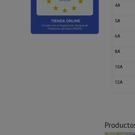
4A
5A
6A
8A
10A
12A
Producto