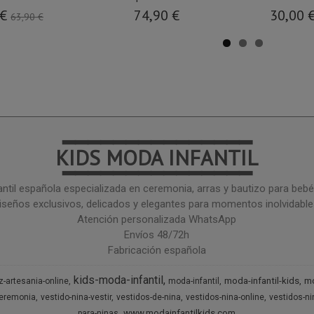
 €
74,90 €
30,00 
63,90 €
━━━━━━━━━━━━━━━
KIDS MODA INFANTIL
━━━━━━━━━━━━━━━
ntil española especializada en ceremonia, arras y bautizo para bebé 
iseños exclusivos, delicados y elegantes para momentos inolvidable
Atención personalizada WhatsApp
Envíos 48/72h
Fabricación española
kids-moda-infantil
moda-infantil-kids
mo
z-artesania-online
moda-infantil
ceremonia
vestido-nina-vestir
vestidos-de-nina
vestidos-nina-online
vestidos-n
www.modainfantilkids.com
para-ninas