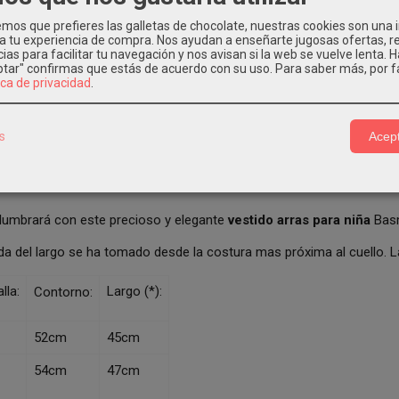
PCIÓN
COSTES DE ENVÍO
COMENTARIOS
os que prefieres las galletas de chocolate, nuestras cookies son una
 a tu experiencia de compra. Nos ayudan a enseñarte jugosas ofertas, 
ias para facilitar tu navegación y nos avisan si la web se vuelve lenta. 
eptar" confirmas que estás de acuerdo con su uso.
Para saber más, por f
DO NIÑA VESTIR BASMARTÍ EN KIDS MO
ica de privacidad
.
estido para niñas
confeccionando en un bonito tejido rojo, con bor
ce escote cuadrado en escote espalda y tiene lazadas desde costad
s
Acept
con forma evase en tejido rojo con bordados beige. Este precioso
ves
n bonita lazada. Estos
vestidos vestir niñas
son ideales para cualqu
arti Moda Infantil Colección Dama de Elche.
slumbrará con este precioso y elegante
vestido arras para niña
Basm
da del largo se ha tomado desde la costura mas próxima al cuello.
lla:
Largo (*):
Contorno:
52cm
45cm
54cm
47cm