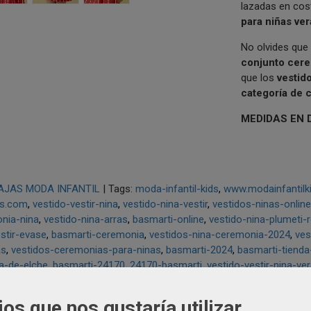
lazadas en cos
para niñas ve
No olvides que 
conjunto cer
que los
vestid
categoría de 
MEDIDAS EN 
AJAS MODA INFANTIL
|
Tags:
moda-infantil-kids
www.modainfantilk
ds.com
vestido-vestir-nina
vestido-nina-vestir
vestidos-ninas-online
nia-nina
vestido-nina-arras
basmarti-online
vestido-nina-plumeti-r
stir-evase
basmarti-ceremonia
vestidos-nina-ceremonia-2024
ves
as
vestidos-ceremonias-para-ninas
basmarti-2024
basmarti-tienda-
a-de-elche
basmarti-24170
24170-basmarti
vestido-vestir-nina-ve
ios que nos gustaría utilizar