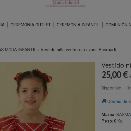
IA
CEREMONIA OUTLET
CEREMONIA INFANTIL
COMUNIÓN 
S MODA INFANTIL
»
Vestido niña vestir rojo evase Basmartí
Vestido n
25,00 €
Disponible
-
(I
Costes de e
Marca
:
BASMAR
Peso
:
0 Kg