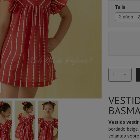
Talla
VESTI
BASMA
V
estido vestir
bordado beige,
volantes sobre