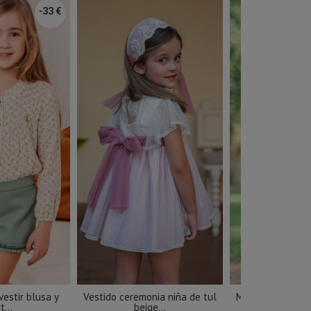
-33 €
vestir blusa y
Vestido ceremonia niña de tul
Mono ceremonia 
t...
beige...
beige.