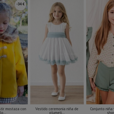
-34 €
stir mostaza con
Vestido ceremonia niña de
Conjunto niña 
lo...
plumeti...
shor