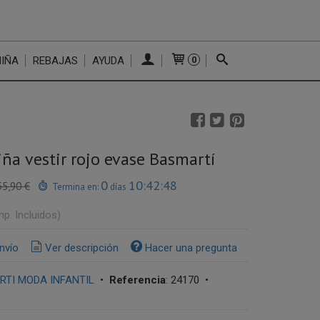
NIÑA
REBAJAS
AYUDA
0
iña vestir rojo evase Basmartí
0
10:42:47
55,90 €
Termina en:
días
mp. Incluidos)
nvío
Ver descripción
Hacer una pregunta
TI MODA INFANTIL
•
Referencia
:
24170
•