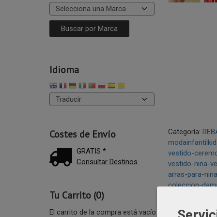
Idioma
Categoría:
REB
Costes de Envío
modainfantilki
GRATIS *
vestido-ceremo
Consultar Destinos
vestido-nina-ve
arras-para-nin
coleccion-dam
Tu Carrito (0)
Servic
El carrito de la compra está vacío