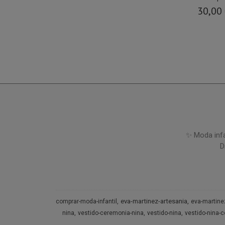
30,00
✨ Moda infa
D
eva-martinez-artesania
comprar-moda-infantil
eva-martine
nina
vestido-ceremonia-nina
vestido-nina
vestido-nina-