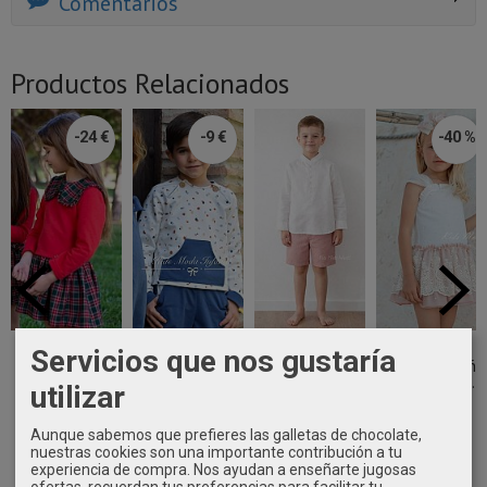
Comentarios
Productos Relacionados
-24 €
-9 €
-40 %
Vestido niña
sudadera niño
Conjunto
Vestido
Servicios que nos gustaría
rojo de cuadro
bolsillo
ceremonia niño
ceremonia niña
escoces...
canguro...
camisa lino...
talle bajo de...
utilizar
20,00 €
10,00 €
74,90 €
61,74 €
Aunque sabemos que prefieres las galletas de chocolate,
43,90 €
18,90 €
102,90 €
nuestras cookies son una importante contribución a tu
experiencia de compra. Nos ayudan a enseñarte jugosas
ofertas, recuerdan tus preferencias para facilitar tu