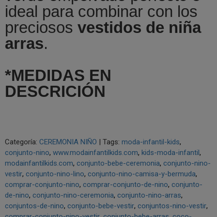
ideal para combinar con los
preciosos
vestidos de niña
arras
.
*MEDIDAS EN
DESCRICIÓN
Categoría:
CEREMONIA NIÑO
|
Tags:
moda-infantil-kids
conjunto-nino
www.modainfantilkids.com
kids-moda-infantil
modainfantilkids.com
conjunto-bebe-ceremonia
conjunto-nino-
vestir
conjunto-nino-lino
conjunto-nino-camisa-y-bermuda
comprar-conjunto-nino
comprar-conjunto-de-nino
conjunto-
de-nino
conjunto-nino-ceremonia
conjunto-nino-arras
conjuntos-de-nino
conjunto-bebe-vestir
conjuntos-nino-vestir
comprar-conjunto-nino-vestir
conjunto-bebe-arras
coco-