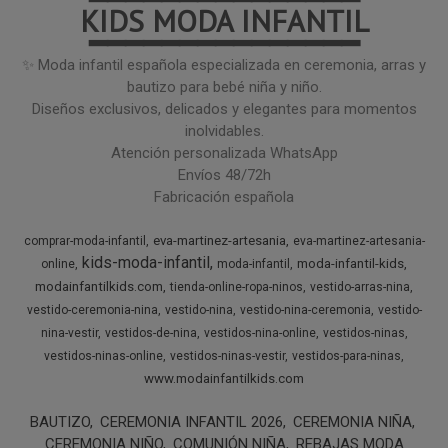
KIDS MODA INFANTIL
━━━━━━━━━━━━━━━
✨ Moda infantil española especializada en ceremonia, arras y
bautizo para bebé niña y niño.
Diseños exclusivos, delicados y elegantes para momentos
inolvidables.
Atención personalizada WhatsApp
Envíos 48/72h
Fabricación española
eva-martinez-artesania
comprar-moda-infantil
eva-martinez-artesania-
kids-moda-infantil
moda-infantil-kids
online
moda-infantil
modainfantilkids.com
tienda-online-ropa-ninos
vestido-arras-nina
vestido-ceremonia-nina
vestido-nina
vestido-nina-ceremonia
vestido-
nina-vestir
vestidos-de-nina
vestidos-nina-online
vestidos-ninas
vestidos-ninas-online
vestidos-ninas-vestir
vestidos-para-ninas
www.modainfantilkids.com
BAUTIZO
CEREMONIA INFANTIL 2026
CEREMONIA NIÑA
CEREMONIA NIÑO
COMUNIÓN NIÑA
REBAJAS MODA