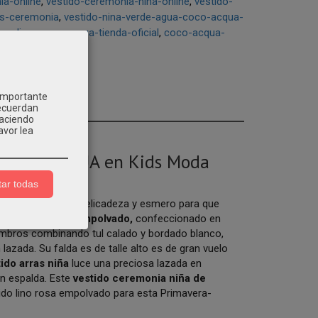
a-online
vestido-ceremonia-nina-online
vestido-
os-ceremonia
vestido-nina-verde-agua-coco-acqua-
-online
coco-acqua-tienda-oficial
coco-acqua-
 importante
recuerdan
Haciendo
avor lea
OCO ACQUA en Kids Moda
ar todas
o, confeccionado delicadeza y esmero para que
 ceremonia rosa empolvado,
confeccionado en
ombros combinando tul calado y bordado blanco,
lazada. Su falda es de talle alto es de gran vuelo
tido arras niña
luce una preciosa lazada en
n espalda. Este
vestido ceremonia niña de
jido lino rosa empolvado para esta Primavera-