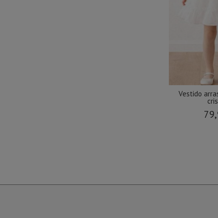
Vestido arra
cris
79,