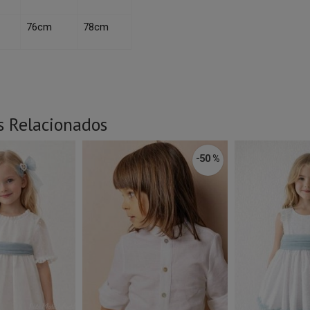
76cm
78cm
s Relacionados
-50 %