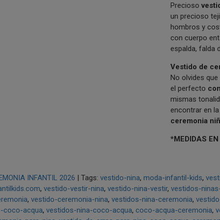
Precioso
vesti
un precioso te
hombros y cos
con cuerpo ent
espalda, falda 
V
estido de ce
No olvides que 
el perfecto
con
mismas tonali
encontrar en l
ceremonia ni
*MEDIDAS EN
EMONIA INFANTIL 2026
|
Tags:
vestido-nina
moda-infantil-kids
vest
ntilkids.com
vestido-vestir-nina
vestido-nina-vestir
vestidos-ninas
eremonia
vestido-ceremonia-nina
vestidos-nina-ceremonia
vestido
s-coco-acqua
vestidos-nina-coco-acqua
coco-acqua-ceremonia
v