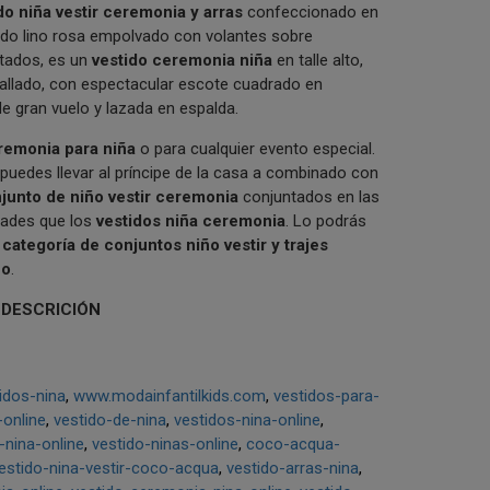
do niña vestir ceremonia y arras
confeccionado en
jido lino rosa empolvado con volantes sobre
tados, es un
vestido ceremonia niña
en talle alto,
allado, con espectacular escote cuadrado en
de gran vuelo y lazada en espalda.
remonia para niña
o para cualquier evento especial.
puedes llevar al príncipe de la casa a combinado con
junto de niño vestir ceremonia
conjuntados en las
dades que los
vestidos niña ceremonia
. Lo podrás
a
categoría de conjuntos niño vestir y trajes
ño
.
 DESCRICIÓN
idos-nina
www.modainfantilkids.com
vestidos-para-
-online
vestido-de-nina
vestidos-nina-online
-nina-online
vestido-ninas-online
coco-acqua-
estido-nina-vestir-coco-acqua
vestido-arras-nina