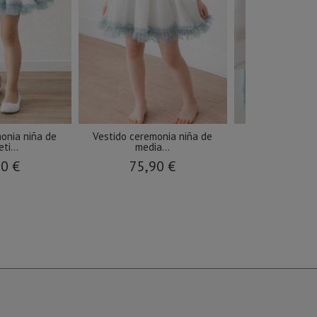
onia niña de
Vestido ceremonia niña de
Conjunto cere
ti...
media...
camisa
90 €
75,90 €
74,9