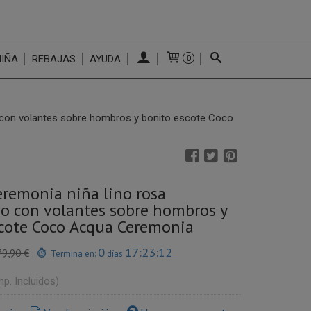
NIÑA
REBAJAS
AYUDA
0
 con volantes sobre hombros y bonito escote Coco
eremonia niña lino rosa
o con volantes sobre hombros y
cote Coco Acqua Ceremonia
0
17:23:11
79,90 €
Termina en:
días
mp. Incluidos)