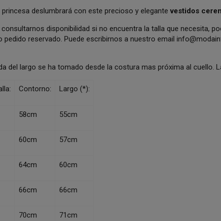
 princesa deslumbrará con este precioso y elegante
vestidos cere
consultarnos disponibilidad si no encuentra la talla que necesita, p
o pedido reservado. Puede escribirnos a nuestro email
info@modainf
da del largo se ha tomado desde la costura mas próxima al cuello.
lla:
Contorno:
Largo (*):
58cm
55cm
60cm
57cm
64cm
60cm
66cm
66cm
70cm
71cm