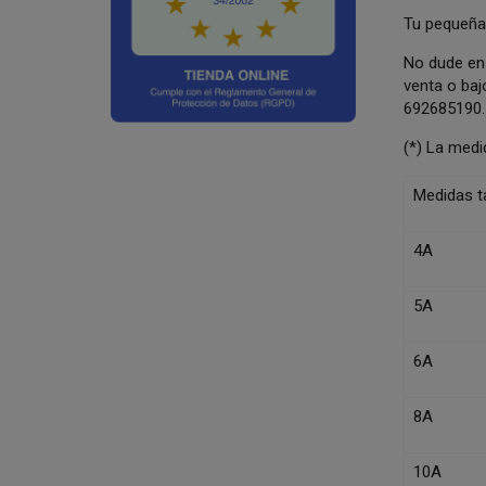
Tu pequeña
No dude en 
venta o baj
692685190.
(*) La medi
Medidas ta
4A
5A
6A
8A
10A