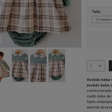
Talla
Vestido bebe v
vestido bebe c
confeccionado 
cuello bebe de
tejido estampa
además lleva br