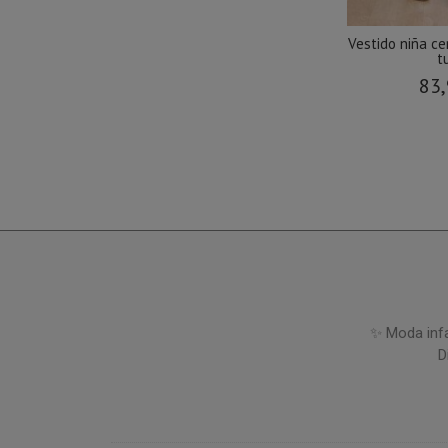
Vestido niña c
tu
83,
✨ Moda infa
D