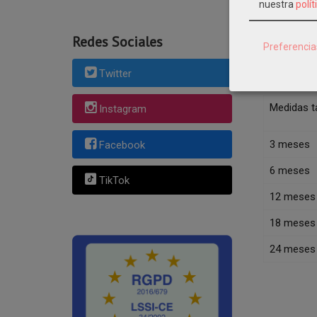
nuestra
polít
Vestido be
Redes Sociales
Preferencia
Jesusito b
Twitter
(*) La medi
Medidas ta
Instagram
3 meses
Facebook
6 meses
TikTok
12 meses
18 meses
24 meses