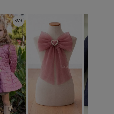
-37 €