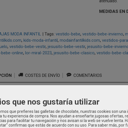
atenuado.
MEDIDAS EN 
AJAS MODA INFANTIL
|
Tags:
vestido-bebe
vestido-bebe-invierno
m
tilkids.com
kids-moda-infantil
modainfantilkids.com
vestidos-par
uelo
vestido-bebe-vestir
jesusito-bebe-vestir
jesusito-bebe-inviern
-bebe-online
lor-miral-2023
jesusito-bebe-clasico
vestido-bebe-cl
PCIÓN
COSTES DE ENVÍO
COMENTARIOS
IDO BEBE LOR MIRAL
ios que nos gustaría utilizar
be vestir de Lor Miral,
precioso vestido bebe de talle alto confec
os que prefieres las galletas de chocolate, nuestras cookies son una
uado con bonita falda de vuelo estampada de cuadros en tonos verd
 a tu experiencia de compra. Nos ayudan a enseñarte jugosas ofertas, 
ias para facilitar tu navegación y nos avisan si la web se vuelve lenta. 
unto verde atenuado.
Vestido
de bebe Lor Miral
. Este precioso
ves
eptar" confirmas que estás de acuerdo con su uso.
Para saber más, por f
ño-Invierno 23