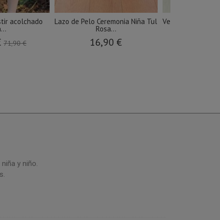
stir acolchado
Lazo de Pelo Ceremonia Niña Tul
Vestido niña evas
...
Rosa...
con..
€
16,90 €
25,00 
71,90 €
niña y niño.
s.