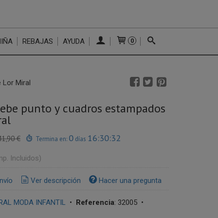
NIÑA
REBAJAS
AYUDA
0
Lor Miral
bebe punto y cuadros estampados
ral
0
16:30:31
41,90 €
Termina en:
días
mp. Incluidos)
nvío
Ver descripción
Hacer una pregunta
RAL MODA INFANTIL
•
Referencia
:
32005
•