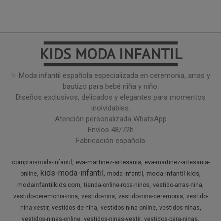
━━━━━━━━━━━━━━━
KIDS MODA INFANTIL
━━━━━━━━━━━━━━━
✨ Moda infantil española especializada en ceremonia, arras y
bautizo para bebé niña y niño.
Diseños exclusivos, delicados y elegantes para momentos
inolvidables.
Atención personalizada WhatsApp
Envíos 48/72h
Fabricación española
eva-martinez-artesania
comprar-moda-infantil
eva-martinez-artesania-
kids-moda-infantil
moda-infantil-kids
online
moda-infantil
modainfantilkids.com
tienda-online-ropa-ninos
vestido-arras-nina
vestido-ceremonia-nina
vestido-nina
vestido-nina-ceremonia
vestido-
nina-vestir
vestidos-de-nina
vestidos-nina-online
vestidos-ninas
vestidos-ninas-online
vestidos-ninas-vestir
vestidos-para-ninas