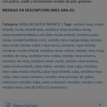
con puños, cuello y terminación vestido de pelo grisaceo.
MEDIDAS EN DESCRIPCIÓN (MÁS ABAJO)
Categoría:
REBAJAS MODA INFANTIL
|
Tags:
vestido-nina
moda-
infantil
moda-infantil-kids
vestidos-nina
vestidos-ninas
www.modainfantilkids.com
kids-moda-infantil
vestidos-para-
ninas
modainfantilkids.com
vestido-nina-manga-larga
vestido-
nina-vestir
tienda-online-ropa-ninos
comprar-ropa-infantil
comprar-moda-infantil
vestidos-ninas-online
vestido-nina-rosa
vestido-de-nina
vestidos-nina-online
vestido-nina-invierno
vestidos-de-nina
vestidos-ninas-vestir
vestido-nina-lunares
cuka-moda-infantil
cuka-online
vestido-nina-cuka
vestidos-
nina-cuka-moda-infantil
cuka-ropa-infantil
cuka
vestidos-nina-
cuka
cuka-otono-invierno
vestido-nina-principe-de-gales
coleccion-vesubio-cuka
cuka-coleccion-vesubio
vesubio-cuka-
vestido-nina
cuka-82141p
|
Comentarios
Descripción