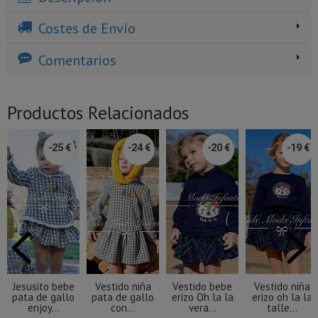
Costes de Envío
Comentarios
Productos Relacionados
-25 €
-24 €
-20 €
-19 €
Jesusito bebe
Vestido niña
Vestido bebe
Vestido niña
pata de gallo
pata de gallo
erizo Oh la la
erizo oh la la
enjoy...
con...
vera...
talle...