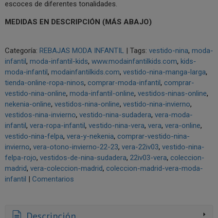
escoces de diferentes tonalidades.
MEDIDAS EN DESCRIPCIÓN (MÁS ABAJO)
Categoría:
REBAJAS MODA INFANTIL
|
Tags:
vestido-nina
moda-
infantil
moda-infantil-kids
www.modainfantilkids.com
kids-
moda-infantil
modainfantilkids.com
vestido-nina-manga-larga
tienda-online-ropa-ninos
comprar-moda-infantil
comprar-
vestido-nina-online
moda-infantil-online
vestidos-ninas-online
nekenia-online
vestidos-nina-online
vestido-nina-invierno
vestidos-nina-invierno
vestido-nina-sudadera
vera-moda-
infantil
vera-ropa-infantil
vestido-nina-vera
vera
vera-online
vestido-nina-felpa
vera-y-nekenia
comprar-vestido-nina-
invierno
vera-otono-invierno-22-23
vera-22iv03
vestido-nina-
felpa-rojo
vestidos-de-nina-sudadera
22iv03-vera
coleccion-
madrid
vera-coleccion-madrid
coleccion-madrid-vera-moda-
infantil
|
Comentarios
Descripción