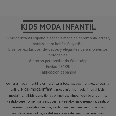
━━━━━━━━━━━━━━━
KIDS MODA INFANTIL
━━━━━━━━━━━━━━━
✨ Moda infantil española especializada en ceremonia, arras y
bautizo para bebé niña y niño.
Diseños exclusivos, delicados y elegantes para momentos
inolvidables.
Atención personalizada WhatsApp
Envíos 48/72h
Fabricación española
eva-martinez-artesania
comprar-moda-infantil
eva-martinez-artesania-
kids-moda-infantil
moda-infantil-kids
online
moda-infantil
modainfantilkids.com
tienda-online-ropa-ninos
vestido-arras-nina
vestido-ceremonia-nina
vestido-nina
vestido-nina-ceremonia
vestido-
nina-vestir
vestidos-de-nina
vestidos-nina-online
vestidos-ninas
vestidos-ninas-online
vestidos-ninas-vestir
vestidos-para-ninas