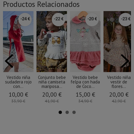
Productos Relacionados
-24 €
-22 €
-20 €
-23 €
Vestido niña
Conjunto bebe
Vestido bebe
Vestido niña
sudadera rojo
niña camiseta
felpa con hada
vestir de
con...
mariposa...
de Coco...
flores...
10,00 €
20,00 €
15,00 €
20,00 €
33,90 €
41,90 €
34,90 €
42,90 €