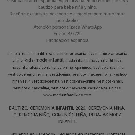
✨ Moda infantil española especializada en ceremonia, arras y
bautizo para bebé niña y niño.
Diseños exclusivos, delicados y elegantes para momentos
inolvidables.
Atención personalizada WhatsApp
Envíos 48/72h
Fabricación española
eva-martinez-artesania
comprar-moda-infantil
eva-martinez-artesania-
kids-moda-infantil
moda-infantil-kids
online
moda-infantil
modainfantilkids.com
tienda-online-ropa-ninos
vestido-arras-nina
vestido-ceremonia-nina
vestido-nina
vestido-nina-ceremonia
vestido-
nina-vestir
vestidos-de-nina
vestidos-nina-online
vestidos-ninas
vestidos-ninas-online
vestidos-ninas-vestir
vestidos-para-ninas
www.modainfantilkids.com
BAUTIZO
CEREMONIA INFANTIL 2026
CEREMONIA NIÑA
CEREMONIA NIÑO
COMUNIÓN NIÑA
REBAJAS MODA
INFANTIL
Síguenos en Facebook
Síguenos en Instagram
Contacte