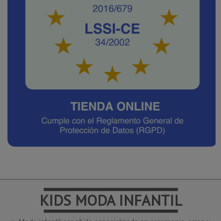
━━━━━━━━━━━━━━━
KIDS MODA INFANTIL
━━━━━━━━━━━━━━━