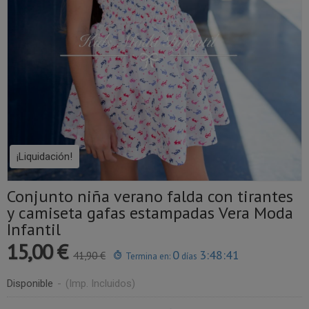
¡Liquidación!
Conjunto niña verano falda con tirantes
y camiseta gafas estampadas Vera Moda
Infantil
15,00 €
0
3:48:41
41,90 €
Termina en:
días
Disponible
-
(Imp. Incluidos)